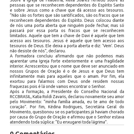
pessoas que se reconhecem dependentes do Espírito Santo
e sobre Jesus como a chave que dá acesso aos tesouros.
“Não são os fortes que são santificados, são os fracos que se
reconhecem dependentes do Espírito. Deus colocou diante
de nós uma porta aberta que ninguém pode fechar, mas só
passará por essa porta os fracos que se reconhecem
limitados. Aquele que tem a chave de Davi é aquele que tem
acesso aos tesouros. Jesus é aquele que tem acesso aos
tesouros de Deus. Ele deixa a porta aberta e diz: ‘Vem’. Deus
não desiste de nós”, declarou.
A formadora concluiu afirmando que não podemos mais
aparentar uma Igreja forte exteriormente e uma fragilidade
interior. Acrescentou que o nome que deve ser anunciado em
nossos Grupos de Oração é o de Jesus e que Deus tem
infinitamente mais para aqueles que o amam. Por fim, ela
exortou para falarmos com Deus onde residem nossas
fraquezas pois é lá onde vamos encontrar o Senhor.
Após a formação, a Presidente do Conselho Nacional da
RCCBRASIL, Katia Roldi Zavaris, declarou novamente seu amor
pelo Movimento: “minha família amada, eu te amo de todo
coração”. Por fim, Kédina Rodrigues, Secretária Geral do
Movimento, questionou se os participantes já haviam chorado
por causa do Grupo de Oração e afirmou que o Senhor estava
atendendo toda súplica: “Eu enxugarei toda lágrima”.
0 Comentários