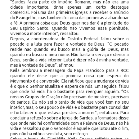
“Sardes fazia parte do Império Romano, mas não era uma
cidade importante, tinha apenas um certo destaque
comercial. Foi uma das primeiras igrejas a receber o anúncio
do Evangelho, mas também foi uma das primeiras a abandonar
a fé. A primeira coisa que Deus quer nos dar é a plenitude do
Seu Espírito Santo. Quando não vivemos essa plenitude,
vivemos a morte interior”, ressaltou.
Depois, a coordenadora do Distrito Federal falou sobre o
pecado e a luta para fazer a vontade de Deus. “O pecado
reside não quando eu busco mais a glória de Deus, mas
quando eu busco o meu nome. Não basta o serviço exterior a
Deus, senão a vida interior. Luta é dizer não à minha vontade,
mas à vontade de Deus”, afirmou.
Keila lembrou a mensagem do Papa Francisco para a RCC
quando ele disse que a primeira coisa que espera do
Movimento é a conversão. Ela ratificou que a mudança de vida
é o que o Senhor atualiza e espera de nós. Em seguida, falou
que onde há vida, há o bastante para reerguer alguém. “Os
nossos Grupos de Oração não precisam de mestres, precisam
de santos. Eu não sei o tanto de vida que você tem no seu
interior, mas, o seu pouco de vida é o bastante para consolidar
e fortalecer o que estava prestes a morrer”, enfatizou. Para
concluir a reflexão sobre a Igreja de Sardes, a formadora disse
que onde não há conformidade com a Palavra de Deus, não há
vida e ressaltou que o vencedor é aquele que lutou até o fim,
pois não há vitória sem luta, sem esforço.
Sobre a Igreja de Filadélfia, Keila Soares refletiu sobre as