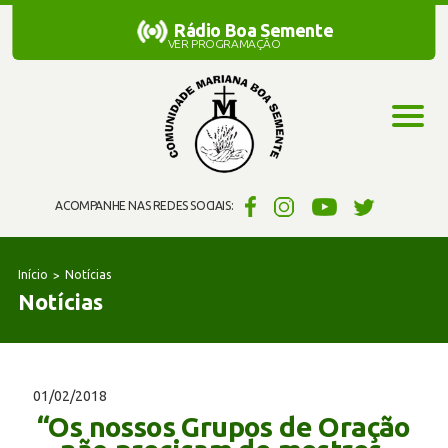
Rádio Boa Semente
Rádio Boa Semente
VER PROGRAMAÇÃO
ACOMPANHE NAS REDES SOCIAIS:
Início
Notícias
Notícias
01/02/2018
“Os nossos Grupos de Oração