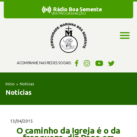
Rádio Boa Semente
Rádio Boa Semente
VER PROGRAMAÇÃO
ACOMPANHE NAS REDES SOCIAIS:
Início
Notícias
Notícias
13/04/2015
O caminho da Igreja é o da