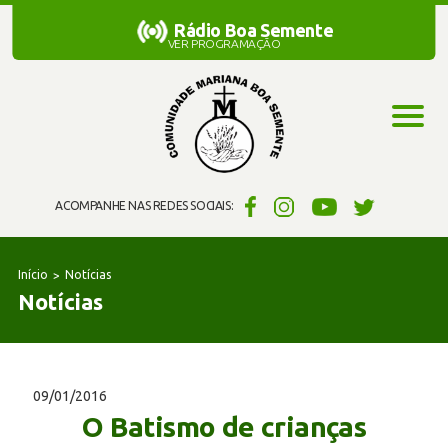
Rádio Boa Semente
Rádio Boa Semente
VER PROGRAMAÇÃO
ACOMPANHE NAS REDES SOCIAIS:
Início
Notícias
Notícias
09/01/2016
O Batismo de crianças