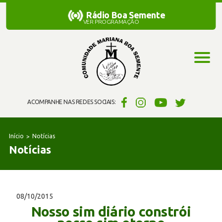
Rádio Boa Semente
Rádio Boa Semente
VER PROGRAMAÇÃO
ACOMPANHE NAS REDES SOCIAIS:
Início
Notícias
Notícias
08/10/2015
Nosso sim diário constrói