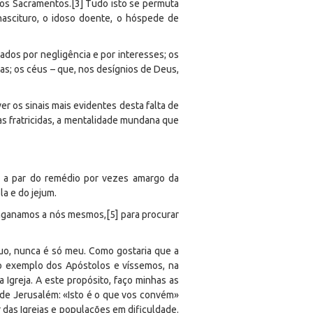
dos Sacramentos.[3] Tudo isto se permuta
ascituro, o idoso doente, o hóspede de
ados por negligência e por interesses; os
s; os céus – que, nos desígnios de Deus,
r os sinais mais evidentes desta falta de
as fratricidas, a mentalidade mundana que
, a par do remédio por vezes amargo da
a e do jejum.
enganamos a nós mesmos,[5] para procurar
suo, nunca é só meu. Como gostaria que a
 o exemplo dos Apóstolos e víssemos, na
Igreja. A este propósito, faço minhas as
e de Jerusalém: «Isto é o que vos convém»
 das Igrejas e populações em dificuldade.