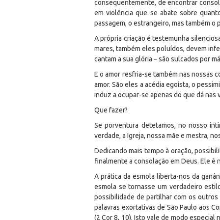
consequentemente, de encontrar consolaç
em violência que se abate sobre quant
passagem, o estrangeiro, mas também o 
A própria criação é testemunha silencios
mares, também eles poluídos, devem infe
cantam a sua glória – são sulcados por 
E o amor resfria-se também nas nossas co
amor. São eles a acédia egoísta, o pessi
induz a ocupar-se apenas do que dá nas vi
Que fazer?
Se porventura detetamos, no nosso ínt
verdade, a Igreja, nossa mãe e mestra, n
Dedicando mais tempo à oração, possibil
finalmente a consolação em Deus. Ele é no
A prática da esmola liberta-nos da ganâ
esmola se tornasse um verdadeiro estil
possibilidade de partilhar com os outro
palavras exortativas de São Paulo aos Co
(2 Cor 8, 10). Isto vale de modo especia