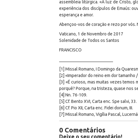
assembleia litúrgica. «A luz de Cristo, 
experiência dos discípulos de Emaús: ouvi
esperança e amor.
Abençoo-vos de coração e rezo por vós. 
Vaticano, 1 de Novembro de 2017
Solenidade de Todos os Santos
FRANCISCO
_________________________
[1] Missal Romano, I Domingo da Quaresm
[2] «Imperador do reino em dor tamanho / 
[3] «É curioso, mas muitas vezes temos 
porquê? Porque, na tristeza, quase nos se
[4] Nn. 76-109.
[5] Cf. Bento XVI, Carta enc. Spe salvi, 33.
[6] Cf. Pio XII, Carta enc. Fidei donum, III.
[7] Missal Romano, Vigília Pascal, Lucerná
0 Comentários
Deixe o seu comentário!