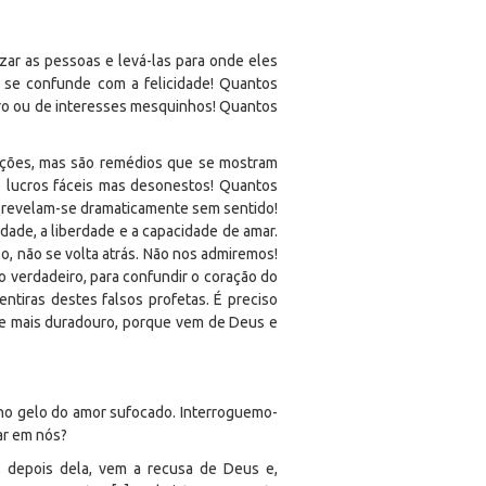
ar as pessoas e levá-las para onde eles
se confunde com a felicidade! Quantos
ucro ou de interesses mesquinhos! Quantos
lições, mas são remédios que se mostram
e lucros fáceis mas desonestos! Quantos
 revelam-se dramaticamente sem sentido!
dade, a liberdade e a capacidade de amar.
ulo, não se volta atrás. Não nos admiremos!
o verdadeiro, para confundir o coração do
ntiras destes falsos profetas. É preciso
m e mais duradouro, porque vem de Deus e
a no gelo do amor sufocado. Interroguemo-
ar em nós?
; depois dela, vem a recusa de Deus e,