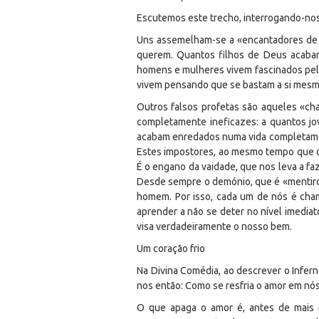
Escutemos este trecho, interrogando-nos
Uns assemelham-se a «encantadores de s
querem. Quantos filhos de Deus acaba
homens e mulheres vivem fascinados pela 
vivem pensando que se bastam a si mesmo
Outros falsos profetas são aqueles «ch
completamente ineficazes: a quantos jo
acabam enredados numa vida completamen
Estes impostores, ao mesmo tempo que ofe
É o engano da vaidade, que nos leva a faze
Desde sempre o demónio, que é «mentiroso
homem. Por isso, cada um de nós é chama
aprender a não se deter no nível imedia
visa verdadeiramente o nosso bem.
Um coração frio
Na Divina Comédia, ao descrever o Infern
nos então: Como se resfria o amor em nós
O que apaga o amor é, antes de mais n