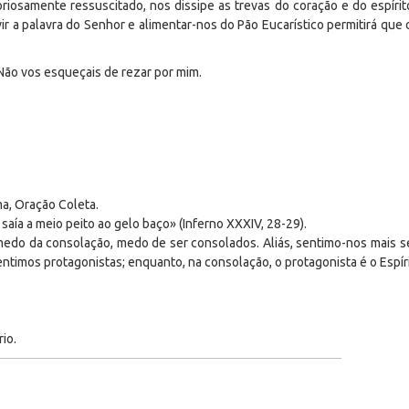
gloriosamente ressuscitado, nos dissipe as trevas do coração e do espíri
r a palavra do Senhor e alimentar-nos do Pão Eucarístico permitirá que 
Não vos esqueçais de rezar por mim.
a, Oração Coleta.
saía a meio peito ao gelo baço» (Inferno XXXIV, 28-29).
medo da consolação, medo de ser consolados. Aliás, sentimo-nos mais se
ntimos protagonistas; enquanto, na consolação, o protagonista é o Espíri
rio.