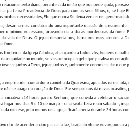
relacionamento diário, perante cada irmão que nos pede ajuda, pensáss
mar parte na Providência de Deus para com os seus filhos; e, se hoje E
s minhas necessidades, Ele que nunca Se deixa vencer em generosidad
ência, desarma-nos, constituindo uma importante ocasião de crescimento
 o mínimo necessário, provando dia a dia as mordeduras da fome. P
o da vida de Deus. O jejum desperta-nos, torna-nos mais atentos a D
sa fome.
s fronteiras da Igreja Católica, alcançando a todos vós, homens e mul
ão da iniquidade no mundo, se vos preocupa o gelo que paralisa os coraçõ
invocar juntos a Deus, jejuar juntos e, juntamente connosco, dar o que 
, a empreender com ardor o caminho da Quaresma, apoiados na esmola, n
te não se apaga no coração de Deus! Ele sempre nos dá novas ocasiões,
 a iniciativa «24 horas para o Senhor», que convida a celebrar o sac
rá lugar nos dias 9 e 10 de março – uma sexta-feira e um sábado –, ins
 cada diocese, pelo menos uma igreja ficará aberta durante 24 horas co
vo rito de acender o círio pascal: a luz, tirada do «lume novo», pouco a