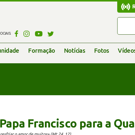
CIAIS:
nidade
Formação
Notícias
Fotos
Vídeo
apa Francisco para a Qu
 resfriar o amor de muitos» (Mt 24, 12)