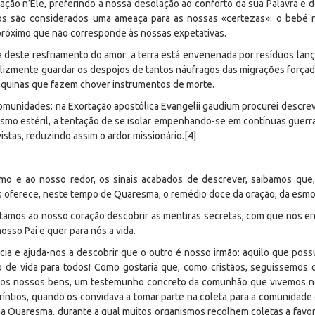
ão n’Ele, preferindo a nossa desolação ao conforto da sua Palavra e 
os são considerados uma ameaça para as nossas «certezas»: o bebé n
próximo que não corresponde às nossas expetativas.
a deste resfriamento do amor: a terra está envenenada por resíduos lanç
lizmente guardar os despojos de tantos náufragos das migrações forçada
máquinas que fazem chover instrumentos de morte.
munidades: na Exortação apostólica Evangelii gaudium procurei descreve
mismo estéril, a tentação de se isolar empenhando-se em contínuas guerr
stas, reduzindo assim o ardor missionário.[4]
imo e ao nosso redor, os sinais acabados de descrever, saibamos que
os oferece, neste tempo de Quaresma, o remédio doce da oração, da esmol
itamos ao nosso coração descobrir as mentiras secretas, com que nos 
sso Pai e quer para nós a vida.
ncia e ajuda-nos a descobrir que o outro é nosso irmão: aquilo que pos
o de vida para todos! Como gostaria que, como cristãos, seguíssemos
s os nossos bens, um testemunho concreto da comunhão que vivemos na 
ríntios, quando os convidava a tomar parte na coleta para a comunidad
l na Quaresma, durante a qual muitos organismos recolhem coletas a favor