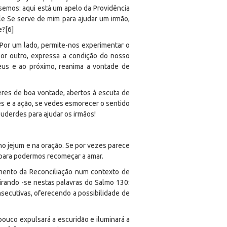
emos: aqui está um apelo da Providência
le Se serve de mim para ajudar um irmão,
e?[6]
. Por um lado, permite-nos experimentar o
or outro, expressa a condição do nosso
eus e ao próximo, reanima a vontade de
heres de boa vontade, abertos à escuta de
es e a ação, se vedes esmorecer o sentido
puderdes para ajudar os irmãos!
o jejum e na oração. Se por vezes parece
 para podermos recomeçar a amar.
ramento da Reconciliação num contexto de
pirando -se nestas palavras do Salmo 130:
nsecutivas, oferecendo a possibilidade de
 pouco expulsará a escuridão e iluminará a