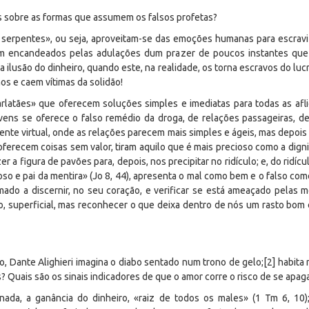
 sobre as formas que assumem os falsos profetas?
erpentes», ou seja, aproveitam-se das emoções humanas para escraviz
m encandeados pelas adulações dum prazer de poucos instantes que 
ilusão do dinheiro, quando este, na realidade, os torna escravos do l
s e caem vítimas da solidão!
arlatães» que oferecem soluções simples e imediatas para todas as af
vens se oferece o falso remédio da droga, de relações passageiras, d
te virtual, onde as relações parecem mais simples e ágeis, mas depois
recem coisas sem valor, tiram aquilo que é mais precioso como a digni
r a figura de pavões para, depois, nos precipitar no ridículo; e, do ridíc
 e pai da mentira» (Jo 8, 44), apresenta o mal como bem e o falso com
do a discernir, no seu coração, e verificar se está ameaçado pelas me
to, superficial, mas reconhecer o que deixa dentro de nós um rasto bo
o, Dante Alighieri imagina o diabo sentado num trono de gelo;[2] habit
? Quais são os sinais indicadores de que o amor corre o risco de se apag
ada, a ganância do dinheiro, «raiz de todos os males» (1 Tm 6, 10)