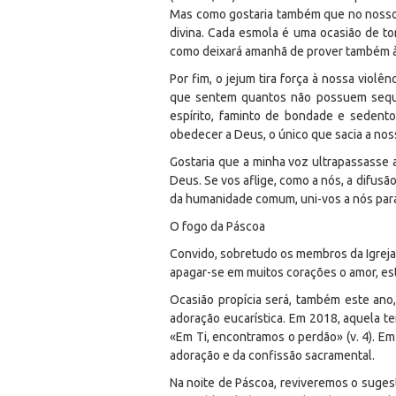
Mas como gostaria também que no nosso 
divina. Cada esmola é uma ocasião de to
como deixará amanhã de prover também à
Por fim, o jejum tira força à nossa viol
que sentem quantos não possuem sequer
espírito, faminto de bondade e sedent
obedecer a Deus, o único que sacia a nos
Gostaria que a minha voz ultrapassasse a
Deus. Se vos aflige, como a nós, a difus
da humanidade comum, uni-vos a nós para 
O fogo da Páscoa
Convido, sobretudo os membros da Igreja
apagar-se em muitos corações o amor, es
Ocasião propícia será, também este ano,
adoração eucarística. Em 2018, aquela te
«Em Ti, encontramos o perdão» (v. 4). Em
adoração e da confissão sacramental.
Na noite de Páscoa, reviveremos o sugesti