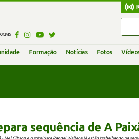
CIAIS:
nidade
Formação
Notícias
Fotos
Vídeo
para sequência de A Paix
.- Mel Gibson e o roteirista Randal Wallace já estão trabalhando na sequ