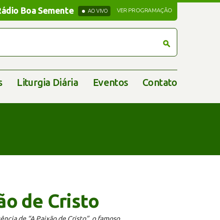
Rádio Boa Semente
Rádio Boa Semente
VER PROGRAMAÇÃO
AO VIVO
s
Liturgia Diária
Eventos
Contato
ão de Cristo
ência de “A Paixão de Cristo”, o famoso