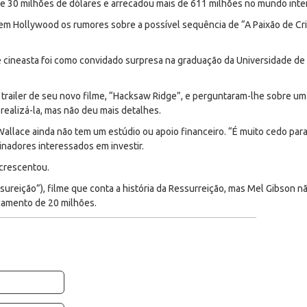
e 30 milhões de dólares e arrecadou mais de 611 milhões no mundo intei
 Hollywood os rumores sobre a possível sequência de “A Paixão de Cris
cineasta foi como convidado surpresa na graduação da Universidade de L
trailer de seu novo filme, “Hacksaw Ridge”, e perguntaram-lhe sobre um
realizá-la, mas não deu mais detalhes.
allace ainda não tem um estúdio ou apoio financeiro. “É muito cedo para 
cinadores interessados em investir.
acrescentou.
sureição”), filme que conta a história da Ressurreição, mas Mel Gibson n
amento de 20 milhões.