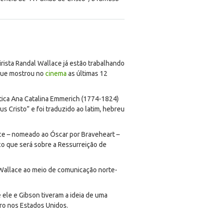
eirista Randal Wallace já estão trabalhando
 que mostrou no
cinema
as últimas 12
ística Ana Catalina Emmerich (1774-1824)
 Cristo” e foi traduzido ao latim, hebreu
e – nomeado ao Óscar por Braveheart –
co que será sobre a Ressurreição de
u Wallace ao meio de comunicação norte-
 ele e Gibson tiveram a ideia de uma
ro nos Estados Unidos.