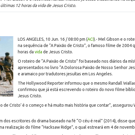
ltimas 12 horas da vida de Jesus Cristo.
LOS ANGELES, 10 Jun. 16 / 08:00 pm (
ACI
).- Mel Gibson e o rot
na sequência de “A Paixão de Cristo”, o famoso filme de 2004
horas da
vida
de Jesus Cristo.
O roteiro de “A Paixão de Cristo” foi baseado nos diários da m
apresentados no livro “A Dolorosa Paixão de Nosso Senhor Jesus
e aramaico por tradutores jesuítas em Los Angeles.
The Hollywood Reporter informou que o mesmo Randall Wallac
confirmou que já está escrevendo o roteiro do novo filme bíbli
Jesus Cristo.
xão de Cristo’ é o começo e há muito mais história que contar”, asseguro
m dos escritores do drama baseado na fé “O céu é real” (2014), disse que
na realização do filme “Hacksaw Ridge”, o qual estreará em 4 de novemb