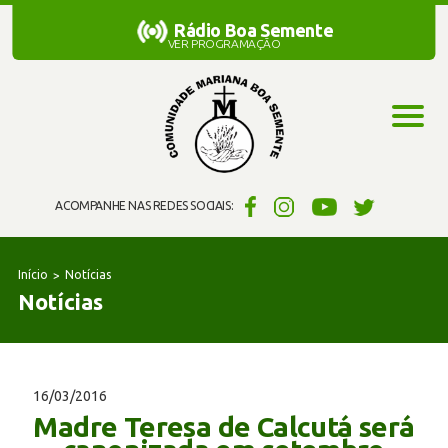
Rádio Boa Semente
Rádio Boa Semente
VER PROGRAMAÇÃO
ACOMPANHE NAS REDES SOCIAIS:
Início
Notícias
Notícias
16/03/2016
Madre Teresa de Calcutá será