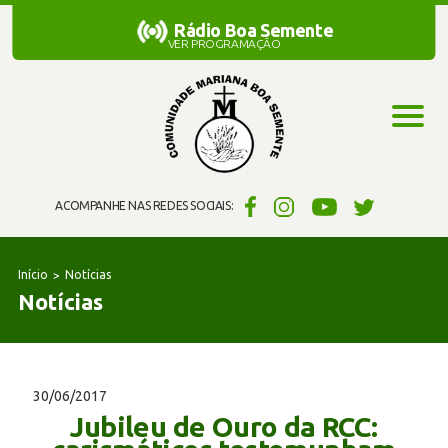
Rádio Boa Semente
Rádio Boa Semente
VER PROGRAMAÇÃO
ACOMPANHE NAS REDES SOCIAIS:
Início
Notícias
Notícias
30/06/2017
Jubileu de Ouro da RCC: