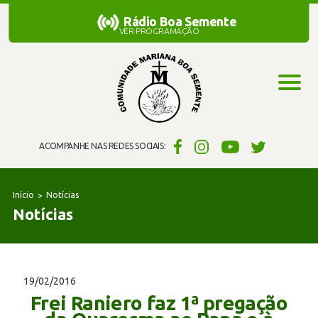
Rádio Boa Semente
Rádio Boa Semente
VER PROGRAMAÇÃO
ACOMPANHE NAS REDES SOCIAIS:
Início
Notícias
Notícias
19/02/2016
Frei Raniero faz 1ª pregação