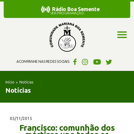
Rádio Boa Semente
Rádio Boa Semente
VER PROGRAMAÇÃO
ACOMPANHE NAS REDES SOCIAIS:
Início
Notícias
Notícias
05/11/2015
Francisco: comunhão dos