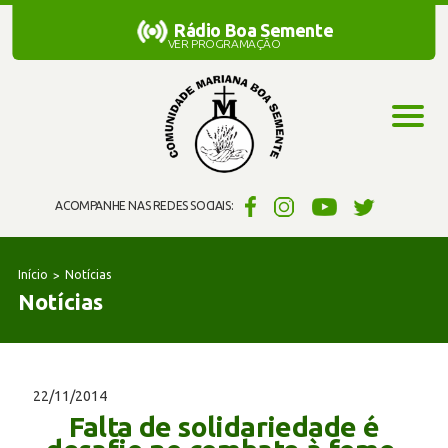
Rádio Boa Semente
Rádio Boa Semente
VER PROGRAMAÇÃO
ACOMPANHE NAS REDES SOCIAIS:
Início
Notícias
Notícias
22/11/2014
Falta de solidariedade é