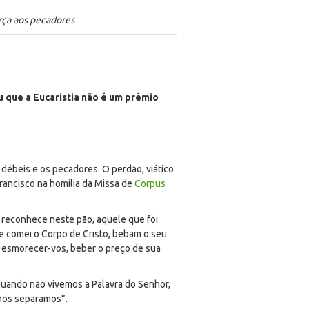
orça aos pecadores
u que a Eucaristia não é um prêmio
 débeis e os pecadores. O perdão, viático
Francisco na homilia da Missa de
Corpus
ê reconhece neste pão, aquele que foi
i e comei o Corpo de Cristo, bebam o seu
 esmorecer-vos, beber o preço de sua
quando não vivemos a Palavra do Senhor,
nos separamos”.