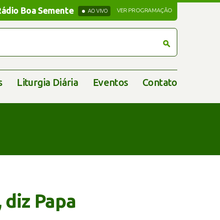
Rádio Boa Semente
Rádio Boa Semente
VER PROGRAMAÇÃO
AO VIVO
s
Liturgia Diária
Eventos
Contato
 diz Papa