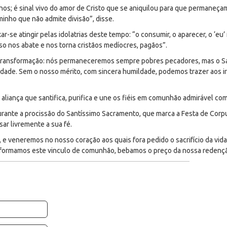
nos; é sinal vivo do amor de Cristo que se aniquilou para que permaneçam
inho que não admite divisão”, disse.
r-se atingir pelas idolatrias deste tempo: “o consumir, o aparecer, o ‘eu
so nos abate e nos torna cristãos medíocres, pagãos”.
transformação: nós permaneceremos sempre pobres pecadores, mas o San
nidade. Sem o nosso mérito, com sincera humildade, podemos trazer aos 
 a aliança que santifica, purifica e une os fiéis em comunhão admirável co
urante a procissão do Santíssimo Sacramento, que marca a Festa de Corpus
ar livremente a sua fé.
 veneremos no nosso coração aos quais fora pedido o sacrifício da vida 
formamos este vinculo de comunhão, bebamos o preço da nossa redençã