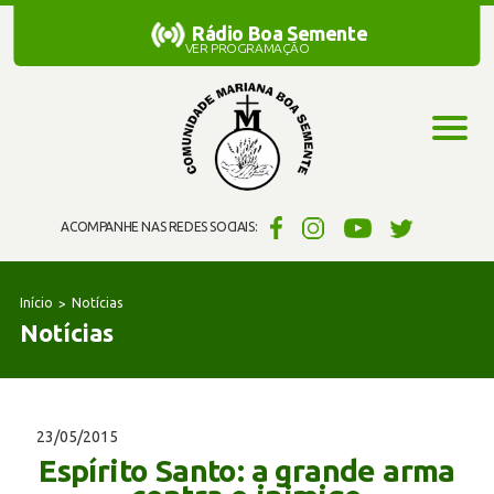
Rádio Boa Semente
Rádio Boa Semente
VER PROGRAMAÇÃO
ACOMPANHE NAS REDES SOCIAIS:
Início
Notícias
Notícias
23/05/2015
Espírito Santo: a grande arma