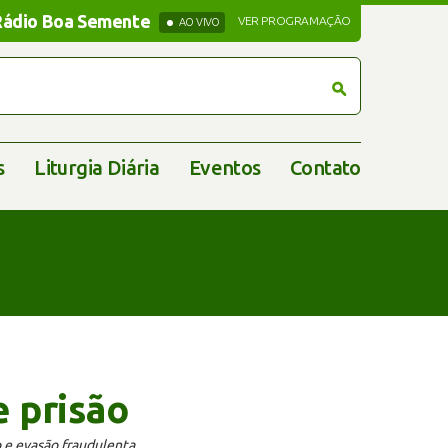
Rádio Boa Semente
Rádio Boa Semente
VER PROGRAMAÇÃO
AO VIVO
s
Liturgia Diária
Eventos
Contato
 prisão
 e evasão fraudulenta