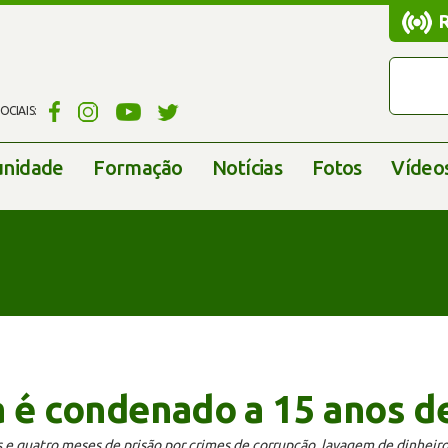
CIAIS:
nidade
Formação
Notícias
Fotos
Vídeo
 é condenado a 15 anos de
 quatro meses de prisão por crimes de corrupção, lavagem de dinheiro