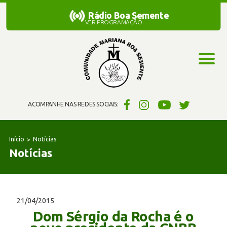
Rádio Boa Semente
Rádio Boa Semente
VER PROGRAMAÇÃO
ACOMPANHE NAS REDES SOCIAIS:
Início
Notícias
Notícias
21/04/2015
Dom Sérgio da Rocha é o