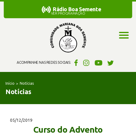
Rádio Boa Semente
Rádio Boa Semente
VER PROGRAMAÇÃO
ACOMPANHE NAS REDES SOCIAIS:
Início
Notícias
Notícias
05/12/2019
Curso do Advento