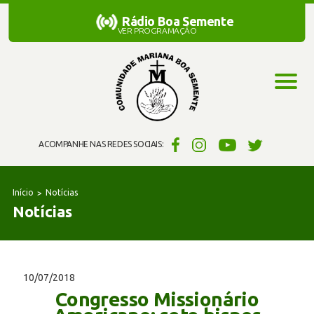
Rádio Boa Semente
Rádio Boa Semente
VER PROGRAMAÇÃO
ACOMPANHE NAS REDES SOCIAIS:
Início
Notícias
Notícias
10/07/2018
Congresso Missionário