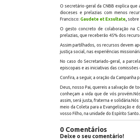
O secretário-geral da CNBB explica que 
dioceses e prelazias com menos recur
Francisco:
Gaudete et Exsultate
,
sobre 
O gesto concreto de colaboração na Co
prelazias, que receberão 45% dos recurs
Assim partilhados, os recursos devem apoi
justiça social, nas experiências missionár
No caso do Secretariado-geral, a parce
episcopais e as iniciativas das comissões 
Confira, a seguir, a oração da Campanha p
Deus, nosso Pai, quereis a salvação de 
conheçam a vida que de vós provém.Nós 
assim, será justa, fraterna e solidária.N
meio da Coleta para a Evangelização e 
vosso Filho, na unidade do Espírito Sant
0 Comentários
Deixe o seu comentário!