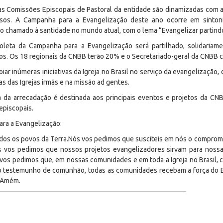
as Comissões Episcopais de Pastoral da entidade são dinamizadas com 
sos. A Campanha para a Evangelização deste ano ocorre em sinton
o chamado à santidade no mundo atual, com o lema “Evangelizar partindo
leta da Campanha para a Evangelização será partilhado, solidariamen
os. Os 18 regionais da CNBB terão 20% e o Secretariado-geral da CNBB 
ar inúmeras iniciativas da Igreja no Brasil no serviço da evangelização, 
ias das Igrejas irmãs e na missão ad gentes.
la da arrecadação é destinada aos principais eventos e projetos da C
episcopais.
ara a Evangelização:
todos os povos da Terra.Nós vos pedimos que susciteis em nós o comprom
vos pedimos que nossos projetos evangelizadores sirvam para nossa s
ós vos pedimos que, em nossas comunidades e em toda a Igreja no Brasil, 
do testemunho de comunhão, todas as comunidades recebam a força do 
o.Amém.