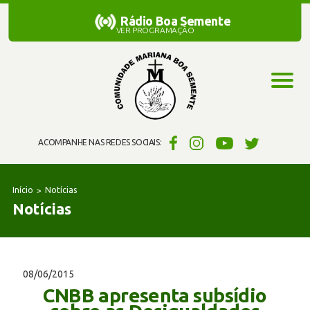
Rádio Boa Semente
Rádio Boa Semente
VER PROGRAMAÇÃO
ACOMPANHE NAS REDES SOCIAIS:
Início
Notícias
Notícias
08/06/2015
CNBB apresenta subsídio