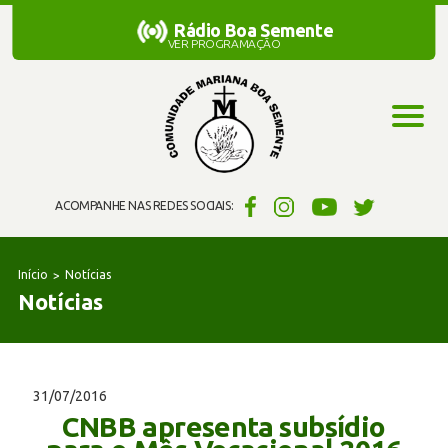
Rádio Boa Semente
Rádio Boa Semente
VER PROGRAMAÇÃO
ACOMPANHE NAS REDES SOCIAIS:
Início
Notícias
Notícias
31/07/2016
CNBB apresenta subsídio