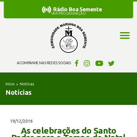
Rádio Boa Semente
Rádio Boa Semente
VER PROGRAMAÇÃO
ACOMPANHE NAS REDES SOCIAIS:
Início
Notícias
Notícias
19/12/2016
As celebrações do Santo