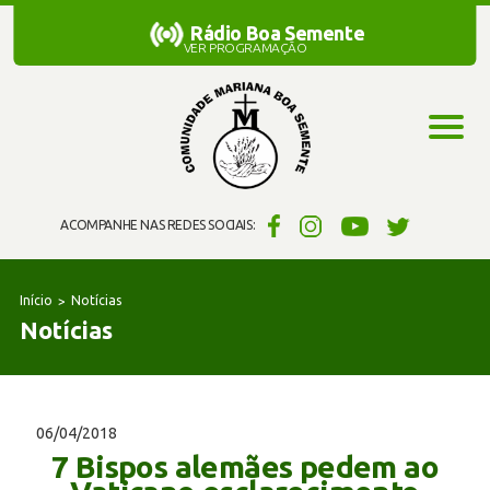
Rádio Boa Semente
Rádio Boa Semente
VER PROGRAMAÇÃO
ACOMPANHE NAS REDES SOCIAIS:
Início
Notícias
Notícias
06/04/2018
7 Bispos alemães pedem ao