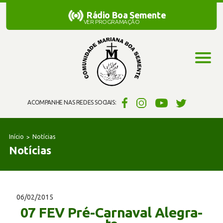
Rádio Boa Semente
Rádio Boa Semente
VER PROGRAMAÇÃO
ACOMPANHE NAS REDES SOCIAIS:
Início
Notícias
Notícias
06/02/2015
07 FEV Pré-Carnaval Alegra-