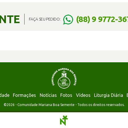
ENTE
(88) 9 9772-36
FAÇA SEU PEDIDO:
dade
Formações
Notícias
Fotos
Vídeos
Liturgia Diária
©2026 - Comunidade Mariana Boa Semente - Todos os direitos reservados.