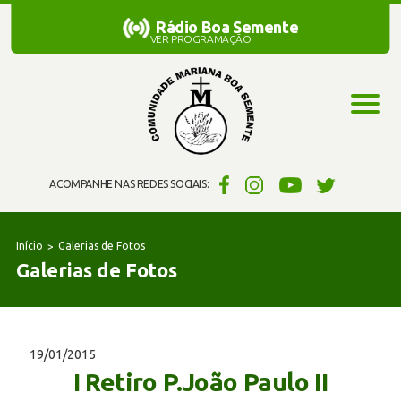
Rádio Boa Semente
Rádio Boa Semente
VER PROGRAMAÇÃO
ACOMPANHE NAS REDES SOCIAIS:
Início
Galerias de Fotos
Galerias de Fotos
19/01/2015
I Retiro P.João Paulo II