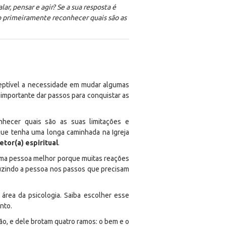
r, pensar e agir? Se a sua resposta é
so primeiramente reconhecer quais são as
eptível a necessidade em mudar algumas
é importante dar passos para conquistar as
onhecer quais são as suas limitações e
que tenha uma longa caminhada na Igreja
etor(a) espiritual
.
uma pessoa melhor porque muitas reações
duzindo a pessoa nos passos que precisam
área da psicologia. Saiba escolher esse
nto.
ção, e dele brotam quatro ramos: o bem e o