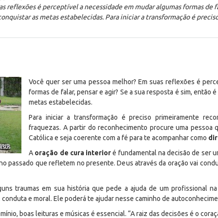
 reflexões é perceptível a necessidade em mudar algumas formas de fala
conquistar as metas estabelecidas. Para iniciar a transformação é preci
Você quer ser uma pessoa melhor? Em suas reflexões é perc
formas de falar, pensar e agir? Se a sua resposta é sim, então 
metas estabelecidas.
Para iniciar a transformação é preciso primeiramente rec
fraquezas. A partir do reconhecimento procure uma pessoa 
Católica e seja coerente com a fé para te acompanhar como
dir
A
oração de cura interior
é fundamental na decisão de ser 
 no passado que refletem no presente. Deus através da oração vai con
uns traumas em sua história que pede a ajuda de um profissional na 
stã, conduta e moral. Ele poderá te ajudar nesse caminho de autoconhecime
ínio, boas leituras e músicas é essencial. “
A raiz das decisões é o cora