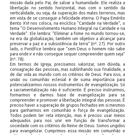
missão dada pelo Pai, de salvar a humanidade. Ele realiza a
libertação no sentido horizontal, mas com o sentido da
verticalidade, ou seja, da superação dos males terrenos, mas
em vista de se conseguir a felicidade eterna. O Papa Emérito
Bento XVI nos coloca, na encíclica “Caridade na Verdade”, o
tema “O Desenvolvimento Humano Integral na Caridade e na
Verdade”. Ele lembra: “Eliminar a fome no mundo tornou-se,
na era da globalização, também um objetivo a alcançar para
preservar a paz e a subsistência da terra” (nº. 27). Por outro
lado, o Pontífice lembra que “sem Deus o homem não sabe
para onde ir e não consegue sequer compreender quem seja”
(nº. 78).
Em termos de Igreja, precisamos valorizar, sem dúvida, a
consagração das pessoas, mas sublinhando sua finalidade, a
de dar vida ao mundo com os critérios de Deus. Para isso, a
união ou comunhão eclesial é de suma importância para
potencializarmos nossos instrumentos de evangelização. Só
a sacramentalização não é suficiente. É preciso instruirmos,
formarmos e darmos base de evangelização para se
compreender e promover a libertação integral das pessoas. É
preciso haver a superação de grupos fechados em si mesmos
para ganharmos em comunhão e força de evangelização.
Todos podem ter reta intenção, mas é preciso usar meios
adequados para nos unir em função de transformar a
sociedade com os critérios do Reino de Deus. Somos ungidos
para evangelizar. Cumprimos essa missão em comunhão e