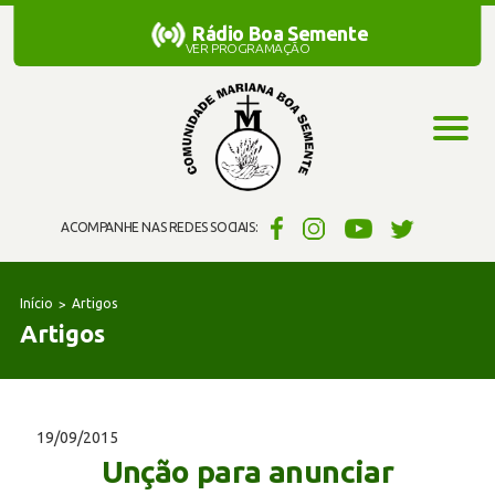
Rádio Boa Semente
Rádio Boa Semente
VER PROGRAMAÇÃO
ACOMPANHE NAS REDES SOCIAIS:
Início
Artigos
Artigos
19/09/2015
Unção para anunciar