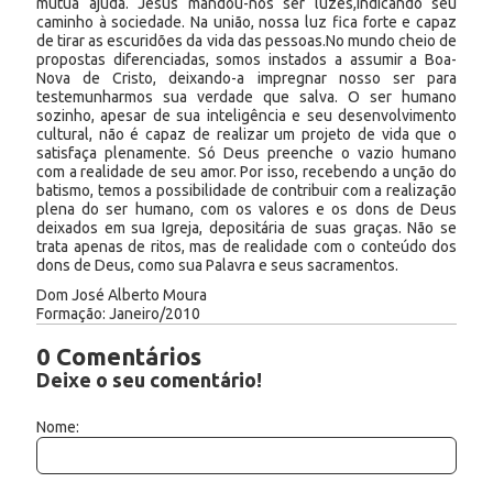
mútua ajuda. Jesus mandou-nos ser luzes,indicando seu
caminho à sociedade. Na união, nossa luz fica forte e capaz
de tirar as escuridões da vida das pessoas.No mundo cheio de
propostas diferenciadas, somos instados a assumir a Boa-
Nova de Cristo, deixando-a impregnar nosso ser para
testemunharmos sua verdade que salva. O ser humano
sozinho, apesar de sua inteligência e seu desenvolvimento
cultural, não é capaz de realizar um projeto de vida que o
satisfaça plenamente. Só Deus preenche o vazio humano
com a realidade de seu amor. Por isso, recebendo a unção do
batismo, temos a possibilidade de contribuir com a realização
plena do ser humano, com os valores e os dons de Deus
deixados em sua Igreja, depositária de suas graças. Não se
trata apenas de ritos, mas de realidade com o conteúdo dos
dons de Deus, como sua Palavra e seus sacramentos.
Dom José Alberto Moura
Formação: Janeiro/2010
0 Comentários
Deixe o seu comentário!
Nome: