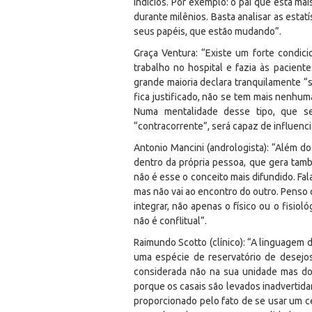
indícios. Por exemplo: o pai que está m
durante milênios. Basta analisar as esta
seus papéis, que estão mudando”.
Graça Ventura: “Existe um forte condic
trabalho no hospital e fazia às pacient
grande maioria declara tranquilamente “si
fica justificado, não se tem mais nenhu
Numa mentalidade desse tipo, que se 
“contracorrente”, será capaz de influenc
Antonio Mancini (andrologista): “Além d
dentro da própria pessoa, que gera també
não é esse o conceito mais difundido. Fal
mas não vai ao encontro do outro. Penso 
integrar, não apenas o físico ou o fisio
não é conflitual”.
Raimundo Scotto (clínico): “A linguagem 
uma espécie de reservatório de desejos
considerada não na sua unidade mas do 
porque os casais são levados inadvertida
proporcionado pelo fato de se usar um ce