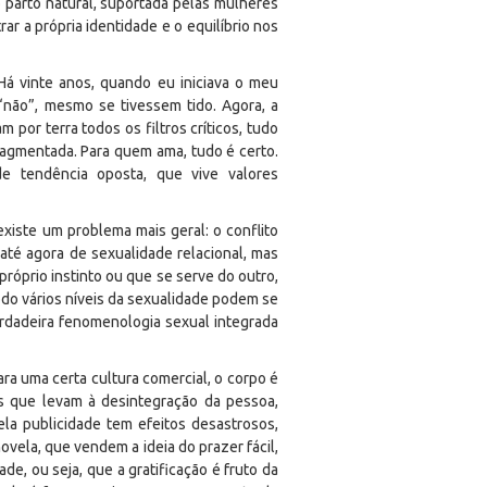
 parto natural, suportada pelas mulheres
r a própria identidade e o equilíbrio nos
Há vinte anos, quando eu iniciava o meu
 “não”, mesmo se tivessem tido. Agora, a
 por terra todos os filtros críticos, tudo
ragmentada. Para quem ama, tudo é certo.
de tendência oposta, que vive valores
xiste um problema mais geral: o conflito
 até agora de sexualidade relacional, mas
próprio instinto ou que se serve do outro,
odo vários níveis da sexualidade podem se
verdadeira fenomenologia sexual integrada
ra uma certa cultura comercial, o corpo é
as que levam à desintegração da pessoa,
la publicidade tem efeitos desastrosos,
vela, que vendem a ideia do prazer fácil,
e, ou seja, que a gratificação é fruto da