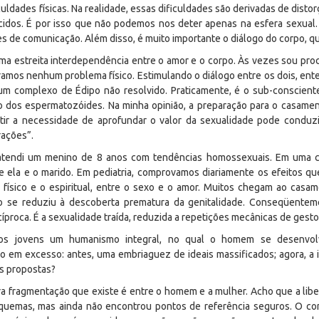
ldades físicas. Na realidade, essas dificuldades são derivadas de disto
cidos. É por isso que não podemos nos deter apenas na esfera sexual
 de comunicação. Além disso, é muito importante o diálogo do corpo, qu
 uma estreita interdependência entre o amor e o corpo. Às vezes sou pr
amos nenhum problema físico. Estimulando o diálogo entre os dois, en
r um complexo de Édipo não resolvido. Praticamente, é o sub-conscient
 dos espermatozóides. Na minha opinião, a preparação para o casament
tir a necessidade de aprofundar o valor da sexualidade pode conduzir 
rações”.
as atendi um menino de 8 anos com tendências homossexuais. Em uma c
e ela e o marido. Em pediatria, comprovamos diariamente os efeitos q
o físico e o espiritual, entre o sexo e o amor. Muitos chegam ao cas
o se reduziu à descoberta prematura da genitalidade. Conseqüente
proca. É a sexualidade traída, reduzida a repetições mecânicas de gest
os jovens um humanismo integral, no qual o homem se desenvo
em excesso: antes, uma embriaguez de ideais massificados; agora, a id
as propostas?
meira fragmentação que existe é entre o homem e a mulher. Acho que a li
esquemas, mas ainda não encontrou pontos de referência seguros. O c