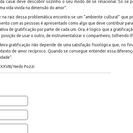
da casal deve descobrir sozinho o seu modo de se relacionar. Só se 
a vida vivida na dimensão do amor”.
e na raiz dessa problemática encontra-se um “ambiente cultural” que p
ento com as pessoas é apresentado como algo que deve contribuir para
iva de gratificação por parte de cada um. Ora, é lógico que a gratificaçã
posição de usar o outro, de instrumentalizar o companheiro, tolhendo-lhe
ira gratificação não depende de uma satisfação fisiológica que, no fin
ntexto de amor recíproco. Quando se consegue entender essa diferença,
idade”.
XXXVIII/ Nedo Pozzi