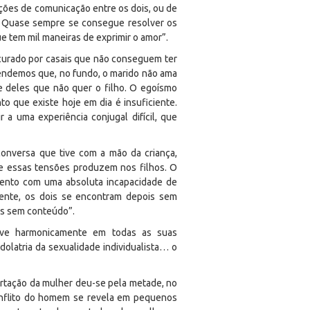
rções de comunicação entre os dois, ou de
. Quase sempre se consegue resolver os
e tem mil maneiras de exprimir o amor”.
ocurado por casais que não conseguem ter
tendemos que, no fundo, o marido não ama
e deles que não quer o filho. O egoísmo
o que existe hoje em dia é insuficiente.
a uma experiência conjugal difícil, que
onversa que tive com a mão da criança,
ue essas tensões produzem nos filhos. O
amento com uma absoluta incapacidade de
mente, os dois se encontram depois sem
os sem conteúdo”.
lve harmonicamente em todas as suas
olatria da sexualidade individualista… o
bertação da mulher deu-se pela metade, no
onflito do homem se revela em pequenos