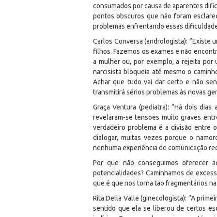
consumados por causa de aparentes dificu
pontos obscuros que não foram esclare
problemas enfrentando essas dificuldades
Carlos Conversa (andrologista): “Existe
filhos. Fazemos os exames e não encontr
a mulher ou, por exemplo, a rejeita po
narcisista bloqueia até mesmo o caminho
Achar que tudo vai dar certo e não sen
transmitirá sérios problemas às novas ge
Graça Ventura (pediatra): “Há dois di
revelaram-se tensões muito graves entr
verdadeiro problema é a divisão entre 
dialogar, muitas vezes porque o namor
nenhuma experiência de comunicação recí
Por que não conseguimos oferecer a
potencialidades? Caminhamos de excesso 
que é que nos torna tão fragmentários n
Rita Della Valle (ginecologista): “A pri
sentido que ela se liberou de certos 