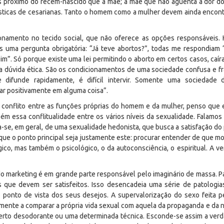
ais próximo do recém-nascido que a mãe; a mãe que não aguenta a dor do
tísticas de cesarianas. Tanto o homem como a mulher devem ainda encontra
ionamento no tecido social, que não oferece as opções responsáveis. 
es uma pergunta obrigatória: “Já teve abortos?”, todas me respondiam
m”. Só porque existe uma lei permitindo o aborto em certos casos, caíram
ma dúvida ética. São os condicionamentos de uma sociedade confusa e f
difunde rapidamente, é difícil intervir. Somente uma sociedade 
iar positivamente em alguma coisa”.
o conflito entre as funções próprias do homem e da mulher, penso que e
m essa conflitualidade entre os vários níveis da sexualidade. Falamos
a-se, em geral, de uma sexualidade hedonista, que busca a satisfação do 
que o ponto principal seja justamente este: procurar entender de que m
lógico, mas também o psicológico, o da autoconsciência, o espiritual. A 
do marketing é em grande parte responsável pelo imaginário de massa. Pa
 que devem ser satisfeitos. Isso desencadeia uma série de patologi
ponto de vista dos seus desejos. A supervalorização do sexo feita pe
mente a comparar a própria vida sexual com aquela da propaganda e da no
rto desodorante ou uma determinada técnica. Esconde-se assim a verdad