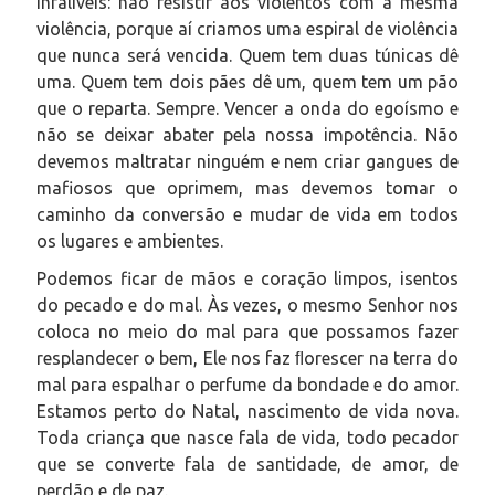
infalíveis: não resistir aos violentos com a mesma
violência, porque aí criamos uma espiral de violência
que nunca será vencida. Quem tem duas túnicas dê
uma. Quem tem dois pães dê um, quem tem um pão
que o reparta. Sempre. Vencer a onda do egoísmo e
não se deixar abater pela nossa impotência. Não
devemos maltratar ninguém e nem criar gangues de
mafiosos que oprimem, mas devemos tomar o
caminho da conversão e mudar de vida em todos
os lugares e ambientes.
Podemos ficar de mãos e coração limpos, isentos
do pecado e do mal. Às vezes, o mesmo Senhor nos
coloca no meio do mal para que possamos fazer
resplandecer o bem, Ele nos faz ﬂorescer na terra do
mal para espalhar o perfume da bondade e do amor.
Estamos perto do Natal, nascimento de vida nova.
Toda criança que nasce fala de vida, todo pecador
que se converte fala de santidade, de amor, de
perdão e de paz.