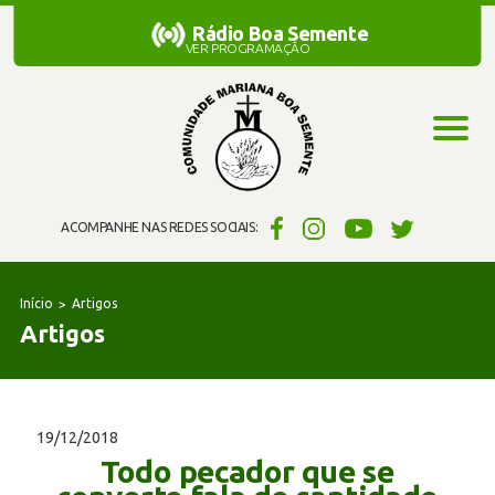
Rádio Boa Semente
Rádio Boa Semente
VER PROGRAMAÇÃO
ACOMPANHE NAS REDES SOCIAIS:
Início
Artigos
Artigos
19/12/2018
Todo pecador que se