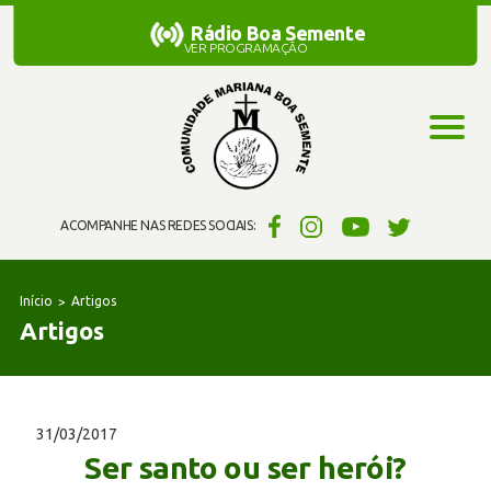
Rádio Boa Semente
Rádio Boa Semente
VER PROGRAMAÇÃO
ACOMPANHE NAS REDES SOCIAIS:
Início
Artigos
Artigos
31/03/2017
Ser santo ou ser herói?