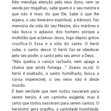
Não mendiga atenção pelo seus dons, nem se
vende por migalhas, sabe quem é o seu mestre e
que não é mais do que Ele. Sabe o que lhe
espera, o seu itinerário espiritual, a Kénosis. Faz
memória da vida do seu Mestre, dos mártires e
não busca o aplauso dos homens porque a
multidão que aclamou Jesus, logo depois gritou
crucifica-O. Essa é a vida do santo. O herói
sobe, o santo desce. O herói faz-se obedecer
pelo seu poder, o santo pelo seu amor a Deus.
“Não quebra o caniço rachado, nem apaga a
chama que ainda fumega…” (Isaías xx,xx). O
herói é exaltado, o santo humilhado, busca a
coroa imperecível, o seu reino não é deste
mundo.
É bem verdade que nem todos nasceram para
serem heróis, é um caminho exigente, mas é
certo que todos nasceram para serem santos. O
heroísmo gera orgulho, a santidade humildade.