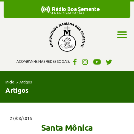
Rádio Boa Semente
Rádio Boa Semente
VER PROGRAMAÇÃO
ACOMPANHE NAS REDES SOCIAIS:
Início
Artigos
Artigos
27/08/2015
Santa Mônica