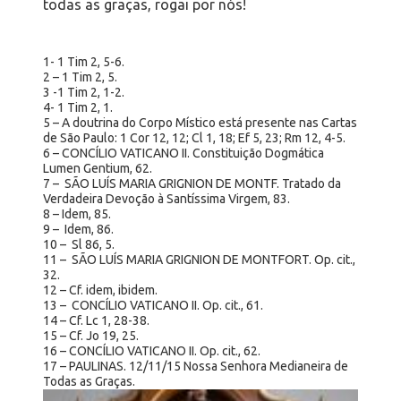
todas as graças, rogai por nós!
1- 1 Tim 2, 5-6.
2 – 1 Tim 2, 5.
3 -1 Tim 2, 1-2.
4- 1 Tim 2, 1.
5 – A doutrina do Corpo Místico está presente nas Cartas
de São Paulo: 1 Cor 12, 12; Cl 1, 18; Ef 5, 23; Rm 12, 4-5.
6 – CONCÍLIO VATICANO II. Constituição Dogmática
Lumen Gentium, 62.
7 – SÃO LUÍS MARIA GRIGNION DE MONTF. Tratado da
Verdadeira Devoção à Santíssima Virgem, 83.
8 – Idem, 85.
9 – Idem, 86.
10 – Sl 86, 5.
11 – SÃO LUÍS MARIA GRIGNION DE MONTFORT. Op. cit.,
32.
12 – Cf. idem, ibidem.
13 – CONCÍLIO VATICANO II. Op. cit., 61.
14 – Cf. Lc 1, 28-38.
15 – Cf. Jo 19, 25.
16 – CONCÍLIO VATICANO II. Op. cit., 62.
17 – PAULINAS. 12/11/15 Nossa Senhora Medianeira de
Todas as Graças.