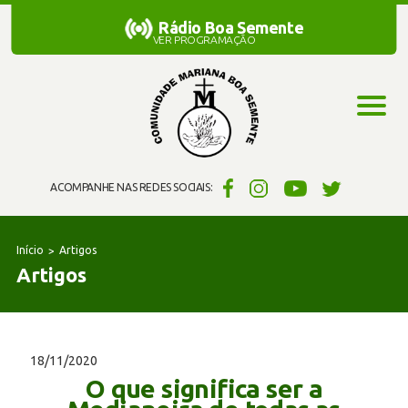
Rádio Boa Semente
Rádio Boa Semente
VER PROGRAMAÇÃO
ACOMPANHE NAS REDES SOCIAIS:
Início
Artigos
Artigos
18/11/2020
O que significa ser a