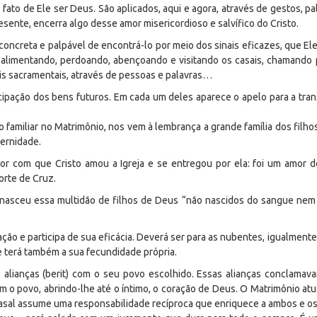
ato de Ele ser Deus. São aplicados, aqui e agora, através de gestos, pa
esente, encerra algo desse amor misericordioso e salvífico do Cristo.
oncreta e palpável de encontrá-lo por meio dos sinais eficazes, que Ele
, alimentando, perdoando, abençoando e visitando os casais, chamando 
is sacramentais, através de pessoas e palavras…
ipação dos bens futuros. Em cada um deles aparece o apelo para a tra
 familiar no Matrimônio, nos vem à lembrança a grande família dos filho
ternidade.
r com que Cristo amou a Igreja e se entregou por ela: foi um amor d
orte de Cruz.
 nasceu essa multidão de filhos de Deus “não nascidos do sangue ne
ão e participa de sua eficácia. Deverá ser para as nubentes, igualmen
e terá também a sua fecundidade própria.
 alianças (berit) com o seu povo escolhido. Essas alianças conclamav
m o povo, abrindo-lhe até o íntimo, o coração de Deus. O Matrimônio atua
casal assume uma responsabilidade recíproca que enriquece a ambos e o