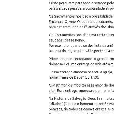
Cristo perduram para todo o sempre pelo f
palavra, cada pessoa, a comunidade ali pr
Os Sacramentos nos dão a possibilidade c
Encontro-O, vejo-O: batizando, curando
para o testemunho de fé através dos sina
Os Sacramentos nos dão uma certa antec
saudade” desse Reino…
Por exemplo: quando se desfruta da união
na Casa do Pai, para louvá-lo por toda a e
Primeiramente, recordamos o grande amo
dolorosa. Foi uma entrega de vida até à m
Dessa entrega amorosa nasceu a Igreja,
homem, mas de Deus” (Jo 1,13).
O Matrimônio simboliza esse amor de doaç
vital. Essa entrega amorosa e permanent
Na História da Salvação Deus fez muitas
“aliados” (Deus e o homem) e santificava
bênçãos, de todos os demais efeitos. O 