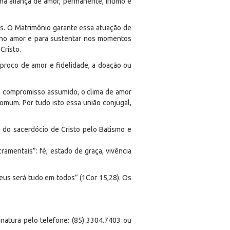
a aliança de amor, permanente, íntimo e
as. O Matrimônio garante essa atuação de
er no amor e para sustentar nos momentos
Cristo.
íproco de amor e fidelidade, a doação ou
 ao compromisso assumido, o clima de amor
comum. Por tudo isto essa união conjugal,
m do sacerdócio de Cristo pelo Batismo e
ramentais”: fé, estado de graça, vivência
Deus será tudo em todos” (1Cor 15,28). Os
natura pelo telefone: (85) 3304.7403 ou