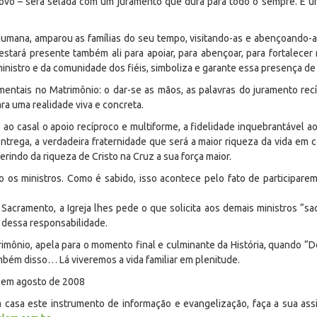
ovo – será selada com um juramento que dura para todo o sempre. É um
humana, amparou as famílias do seu tempo, visitando-as e abençoando-
e estará presente também ali para apoiar, para abençoar, para fortalec
 ministro e da comunidade dos fiéis, simboliza e garante essa presença de 
mentais no Matrimônio: o dar-se as mãos, as palavras do juramento rec
ra uma realidade viva e concreta.
e ao casal o apoio recíproco e multiforme, a fidelidade inquebrantável
trega, a verdadeira fraternidade que será a maior riqueza da vida em 
erindo da riqueza de Cristo na Cruz a sua força maior.
 os ministros. Como é sabido, isso acontece pelo fato de participare
cramento, a Igreja lhes pede o que solicita aos demais ministros “sac
 dessa responsabilidade.
trimônio, apela para o momento final e culminante da História, quando “
bém disso… Lá viveremos a vida familiar em plenitude.
á em agosto de 2008
casa este instrumento de informação e evangelização, faça a sua assi