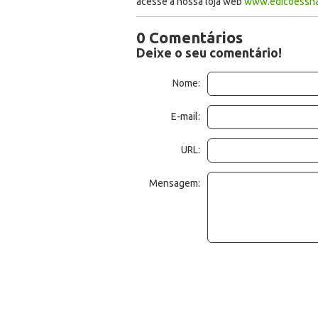
acesse a nossa loja web
www.edicoessha
0 Comentários
Deixe o seu comentário!
Nome:
E-mail:
URL:
Mensagem: