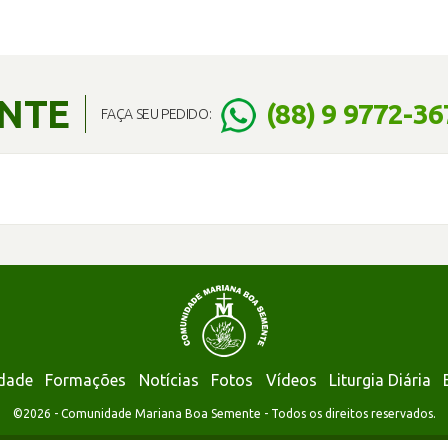
ENTE
(88) 9 9772-36
FAÇA SEU PEDIDO:
dade
Formações
Notícias
Fotos
Vídeos
Liturgia Diária
©2026 - Comunidade Mariana Boa Semente - Todos os direitos reservados.