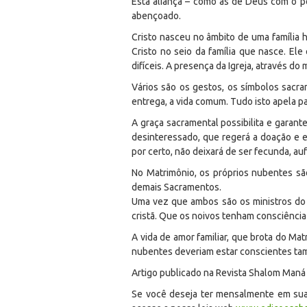
Esta aliança – como as de Deus com o p
abençoado.
Cristo nasceu no âmbito de uma família 
Cristo no seio da família que nasce. El
difíceis. A presença da Igreja, através do
Vários são os gestos, os símbolos sacra
entrega, a vida comum. Tudo isto apela pa
A graça sacramental possibilita e garant
desinteressado, que regerá a doação e en
por certo, não deixará de ser fecunda, auf
No Matrimônio, os próprios nubentes são
demais Sacramentos.
Uma vez que ambos são os ministros do Sa
cristã. Que os noivos tenham consciência
A vida de amor familiar, que brota do Ma
nubentes deveriam estar conscientes tam
Artigo publicado na Revista Shalom Man
Se você deseja ter mensalmente em sua 