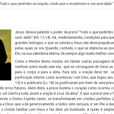
udo o que pedirdes na oração, crede que o recebestes e vos será dado” 
Jesus deixou patente o poder da prece:
“Tudo o que pedirdes 
será dado” (Mc 11,14)
. Há, evidentemente, condições para qu
grandes teólogos, o que se solicita a Deus não deve prejudica
pelas quais se ora. Quando, contudo, o que se implorou ao pod
Ele, na sua sabedoria eterna, dá sempre algo muito melhor con
Como o Mestre divino insistiu em tantas outras passagens d
nenhum outro modo sem ela, que se conseguem de Deus as gr
para o corpo e para a alma. Para isto, a oração deve ter u
purificação interior como aconteceu com Davi, que legou aos 
15) e o publicano (Lc 18) se justificaram por meio de uma prec
de erros futuros. Além disto, a prece ilumina o coração como ocorreu 
ol clarifica tudo, assim a oração é a luz da alma”. É que a prece une o
do o Divino Espírito Santo, se transformaram em cristãos perfeitos (
a a Deus que a dá generosamente a todos sem censura, e ser-lhe-á dad
a o cristão familiar com Deus e faz dele um iluminado. A razão é simpl