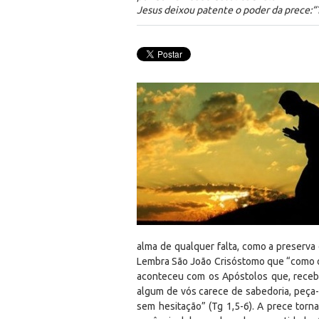
Jesus deixou patente o poder da prece:“T
alma de qualquer falta, como a preserva 
Lembra São João Crisóstomo que “como o s
aconteceu com os Apóstolos que, receben
algum de vós carece de sabedoria, peça-
sem hesitação” (Tg 1,5-6). A prece torn