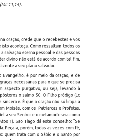
(Mc 11,14).
na oração, crede que o recebestes e vos
e isto aconteça. Como ressaltam todos os
r a salvação eterna pessoal e das pessoas
er divino não está de acordo com tal fim,
dizente a seu plano salvador.
o Evangelho, é por meio da oração, e de
aças necessárias para o que se precisa
m aspecto purgativo, ou seja, levando à
pósteros o salmo 50. O Filho pródigo (Lc
e sincera e. É que a oração não só limpa a
com Moisés, com os Patriarcas e Profetas.
 fiel a seu Senhor e o metamorfoseia como
Atos 1). São Tiago dá este conselho: “Se
a. Peça-a, porém, todas as vezes com fé,
es: quem trata com o Sábio e o Santo por