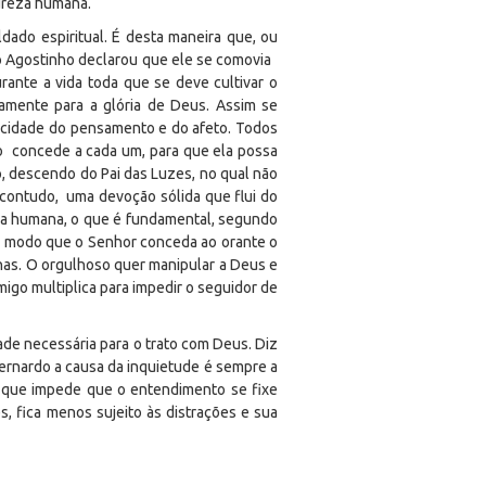
tureza humana.
ldado espiritual. É desta maneira que, ou
o Agostinho declarou que ele se comovia
ante a vida toda que se deve cultivar o
camente para a glória de Deus. Assim se
icidade do pensamento e do afeto. Todos
to concede a cada um, para que ela possa
o, descendo do Pai das Luzes, no qual não
 contudo, uma devoção sólida que flui do
za humana, o que é fundamental, segundo
tal modo que o Senhor conceda ao orante o
vinas. O orgulhoso quer manipular a Deus e
migo multiplica para impedir o seguidor de
ade necessária para o trato com Deus. Diz
rnardo a causa da inquietude é sempre a
a que impede que o entendimento se fixe
 fica menos sujeito às distrações e sua