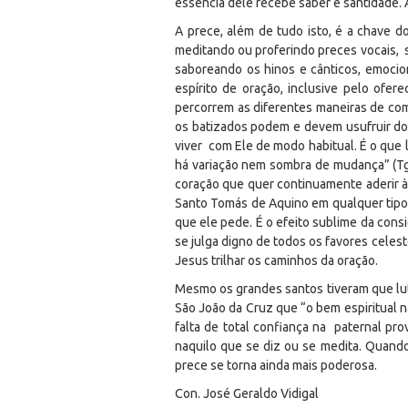
essência dele recebe saber e santidade. 
A prece, além de tudo isto, é a chave do
meditando ou proferindo preces vocais,
saboreando os hinos e cânticos, emocio
espírito de oração, inclusive pelo ofe
percorrem as diferentes maneiras de co
os batizados podem e devem usufruir dos
viver com Ele de modo habitual. É o que
há variação nem sombra de mudança” (Tg
coração que quer continuamente aderir 
Santo Tomás de Aquino em qualquer tipo d
que ele pede. É o efeito sublime da consi
se julga digno de todos os favores celest
Jesus trilhar os caminhos da oração.
Mesmo os grandes santos tiveram que luta
São João da Cruz que
“o bem espiritual 
falta de total confiança na paternal p
naquilo que se diz ou se medita. Quand
prece se torna ainda mais poderosa.
Con. José Geraldo Vidigal