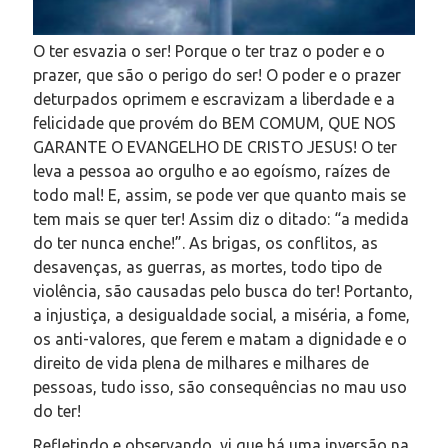
O ter esvazia o ser! Porque o ter traz o poder e o
prazer, que são o perigo do ser! O poder e o prazer
deturpados oprimem e escravizam a liberdade e a
felicidade que provém do BEM COMUM, QUE NOS
GARANTE O EVANGELHO DE CRISTO JESUS! O ter
leva a pessoa ao orgulho e ao egoísmo, raízes de
todo mal! E, assim, se pode ver que quanto mais se
tem mais se quer ter! Assim diz o ditado: “a medida
do ter nunca enche!”. As brigas, os conflitos, as
desavenças, as guerras, as mortes, todo tipo de
violência, são causadas pelo busca do ter! Portanto,
a injustiça, a desigualdade social, a miséria, a fome,
os anti-valores, que ferem e matam a dignidade e o
direito de vida plena de milhares e milhares de
pessoas, tudo isso, são consequências no mau uso
do ter!
Refletindo e observando, vi que há uma inversão na