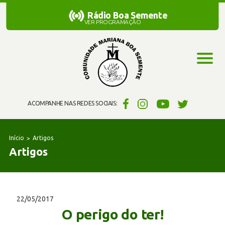
Rádio Boa Semente
Rádio Boa Semente
VER PROGRAMAÇÃO
ACOMPANHE NAS REDES SOCIAIS:
Início
Artigos
Artigos
22/05/2017
O perigo do ter!