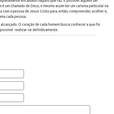
completamente encaixado naquilo que faz. É possível alguém ser
 é um chamado de Deus, e mesmo assim ter um carisma particular na
cia com a pessoa de Jesus Cristo para, então, compreender, acolher e,
hama cada pessoa.
 alcançado. O coração de cada homem busca conhecer a que foi
 possível realizar-se definitivamente.