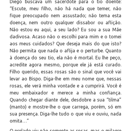
Diego buscava um sacerdote para o tio doente:
“Escute, meu filho, não há nada que temer, não
fique preocupado nem assustado; não tema esta
doença, nem outro qualquer dissabor ou aflição.
Não estou eu aqui, a seu lado? Eu sou a sua Mãe
dadivosa. Acaso não o escolhi para mim e o tomei
aos meus cuidados? Que deseja mais do que isto?
Não permita que nada o aflija e o perturbe. Quanto
à doença do seu tio, ela não é mortal. Eu lhe peço,
acredite agora mesmo, porque ele já está curado.
Filho querido, essas rosas são o sinal que você vai
levar ao Bispo. Diga-lhe em meu nome que, nessas
rosas, ele verá minha vontade e a cumprirá. Você é
meu embaixador e merece a minha confiança.
Quando chegar diante dele, desdobre a sua “tilma”
(manto) e mostre-lhe o que carrega, porém, só em
sua presença. Diga-lhe tudo o que viu e ouviu, nada
omita…”
O prelado viu não somente as rosas, mas o milagre