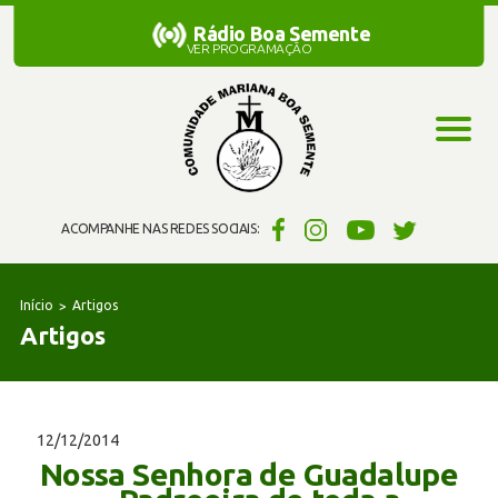
Rádio Boa Semente
Rádio Boa Semente
VER PROGRAMAÇÃO
ACOMPANHE NAS REDES SOCIAIS:
Início
Artigos
Artigos
12/12/2014
Nossa Senhora de Guadalupe