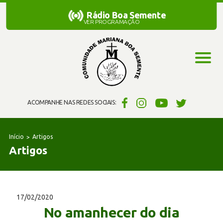
Rádio Boa Semente
Rádio Boa Semente
VER PROGRAMAÇÃO
ACOMPANHE NAS REDES SOCIAIS:
Início
Artigos
Artigos
17/02/2020
No amanhecer do dia