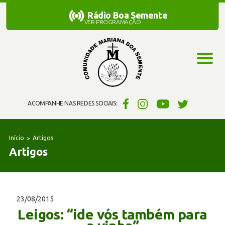
Rádio Boa Semente
Rádio Boa Semente
VER PROGRAMAÇÃO
ACOMPANHE NAS REDES SOCIAIS:
Início
Artigos
Artigos
23/08/2015
Leigos: “ide vós também para