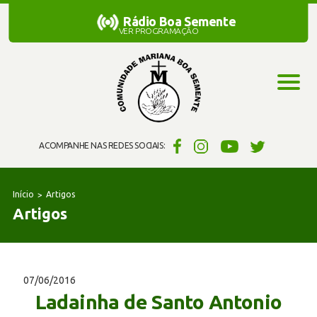
Rádio Boa Semente
Rádio Boa Semente
VER PROGRAMAÇÃO
ACOMPANHE NAS REDES SOCIAIS:
Início
Artigos
Artigos
07/06/2016
Ladainha de Santo Antonio