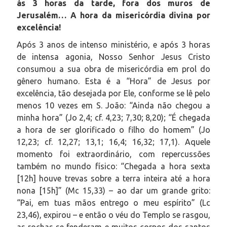
às 3 horas da tarde, fora dos muros de
Jerusalém… A hora da misericórdia divina por
excelência!
Após 3 anos de intenso ministério, e após 3 horas
de intensa agonia, Nosso Senhor Jesus Cristo
consumou a sua obra de misericórdia em prol do
gênero humano. Esta é a “Hora” de Jesus por
excelência, tão desejada por Ele, conforme se lê pelo
menos 10 vezes em S. João: “Ainda não chegou a
minha hora” (Jo 2,4; cf. 4,23; 7,30; 8,20); “É chegada
a hora de ser glorificado o filho do homem” (Jo
12,23; cf. 12,27; 13,1; 16,4; 16,32; 17,1). Aquele
momento foi extraordinário, com repercussões
também no mundo físico: “Chegada a hora sexta
[12h] houve trevas sobre a terra inteira até a hora
nona [15h]” (Mc 15,33) – ao dar um grande grito:
“Pai, em tuas mãos entrego o meu espírito” (Lc
23,46), expirou – e então o véu do Templo se rasgou,
as rochas se fenderam e muitos corpos dos santos