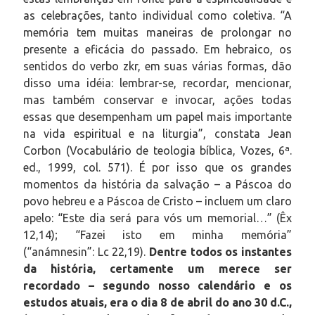
as celebrações, tanto individual como coletiva. “A
memória tem muitas maneiras de prolongar no
presente a eficácia do passado. Em hebraico, os
sentidos do verbo zkr, em suas várias formas, dão
disso uma idéia: lembrar-se, recordar, mencionar,
mas também conservar e invocar, ações todas
essas que desempenham um papel mais importante
na vida espiritual e na liturgia”, constata Jean
Corbon (Vocabulário de teologia bíblica, Vozes, 6ª.
ed., 1999, col. 571). É por isso que os grandes
momentos da história da salvação – a Páscoa do
povo hebreu e a Páscoa de Cristo – incluem um claro
apelo: “Este dia será para vós um memorial…” (Êx
12,14); “Fazei isto em minha memória”
(“anámnesin”: Lc 22,19).
Dentre todos os instantes
da história, certamente um merece ser
recordado – segundo nosso calendário e os
estudos atuais, era o dia 8 de abril do ano 30 d.C.,