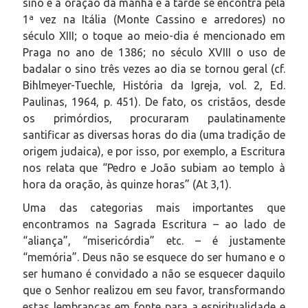
sino e a oração da manhã e à tarde se encontra pela
1ª vez na Itália (Monte Cassino e arredores) no
século XIII; o toque ao meio-dia é mencionado em
Praga no ano de 1386; no século XVIII o uso de
badalar o sino três vezes ao dia se tornou geral (cf.
Bihlmeyer-Tuechle, História da Igreja, vol. 2, Ed.
Paulinas, 1964, p. 451). De fato, os cristãos, desde
os primórdios, procuraram paulatinamente
santificar as diversas horas do dia (uma tradição de
origem judaica), e por isso, por exemplo, a Escritura
nos relata que “Pedro e João subiam ao templo à
hora da oração, às quinze horas” (At 3,1).
Uma das categorias mais importantes que
encontramos na Sagrada Escritura – ao lado de
“aliança”, “misericórdia” etc. – é justamente
“memória”. Deus não se esquece do ser humano e o
ser humano é convidado a não se esquecer daquilo
que o Senhor realizou em seu favor, transformando
estas lembranças em fonte para a espiritualidade e