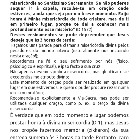
misericórdia no Santíssimo Sacramento. Se não puderes
sequer ir à capela, recolhe-te em oração onde
estiveres, ainda que seja por um breve momento. Exijo
honra à Minha misericórdia de toda criatura, mas de ti
em primeiro lugar, porque te dei a conhecer mais
profundamente esse mistério”
(D 1572).
Destes ensinamentos se pode depreender que Jesus
deseja que às 3 horas da tarde:
Façamos uma parada para clamar a misericórdia divina pelos
pecadores do mundo inteiro (naturalmente nos incluindo
nesta oração!);
Recordemos na fé o seu sofrimento por nós (físico,
psicológico e espiritual), e ipso facto a sua cruz
Não apenas devemos pedir a misericórdia, mas glorificar este
excelentíssimo atributo divino;
Este momento de oração pode ser realizado em qualquer
lugar em que estivermos, e quem o puder procure rezar numa
igreja ou oratório;
Recomenda-se explicitamente a Via-Sacra, mas pode ser
utilizada qualquer oração, como p. ex. o terço da divina
misericórdia.
É verdade que em todo momento e lugar podemos
prestar honra à divina misericórdia (D 1), mas Jesus
nos propõe fazermos memória (zikkaron) da sua
entrega suprema às 3 horas da tarde. Portanto, caro