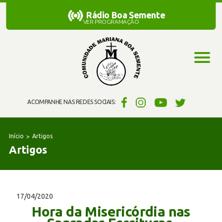
Rádio Boa Semente
Rádio Boa Semente
VER PROGRAMAÇÃO
ACOMPANHE NAS REDES SOCIAIS:
Início
Artigos
Artigos
17/04/2020
Hora da Misericórdia nas