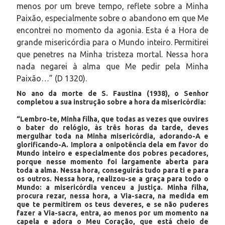
menos por um breve tempo, reflete sobre a Minha
Paixão, especialmente sobre o abandono em que Me
encontrei no momento da agonia. Esta é a Hora de
grande misericórdia para o Mundo inteiro. Permitirei
que penetres na Minha tristeza mortal. Nessa hora
nada negarei à alma que Me pedir pela Minha
Paixão…”
(D 1320).
No ano da morte de S. Faustina (1938), o Senhor
completou a sua instrução sobre a hora da misericórdia:
“Lembro-te, Minha filha, que todas as vezes que ouvires
o bater do relógio, às três horas da tarde, deves
mergulhar toda na Minha misericórdia, adorando-A e
glorificando-A. Implora a onipotência dela em favor do
Mundo inteiro e especialmente dos pobres pecadores,
porque nesse momento foi largamente aberta para
toda a alma. Nessa hora, conseguirás tudo para ti e para
os outros. Nessa hora, realizou-se a graça para todo o
Mundo: a misericórdia venceu a justiça. Minha filha,
procura rezar, nessa hora, a Via-sacra, na medida em
que te permitirem os teus deveres, e se não puderes
fazer a Via-sacra, entra, ao menos por um momento na
capela e adora o Meu Coração, que está cheio de