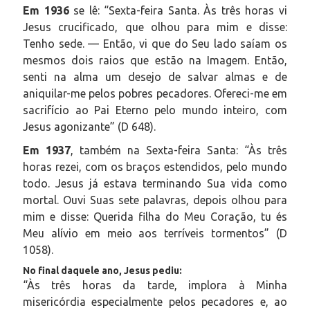
Em 1936
se lê:
“Sexta-feira Santa. Às três horas vi
Jesus crucificado, que olhou para mim e disse:
Tenho sede. — Então, vi que do Seu lado saíam os
mesmos dois raios que estão na Imagem. Então,
senti na alma um desejo de salvar almas e de
aniquilar-me pelos pobres pecadores. Ofereci-me em
sacrifício ao Pai Eterno pelo mundo inteiro, com
Jesus agonizante”
(D 648).
Em 1937
, também na Sexta-feira Santa: “Às três
horas rezei, com os braços estendidos, pelo mundo
todo. Jesus já estava terminando Sua vida como
mortal. Ouvi Suas sete palavras, depois olhou para
mim e disse: Querida filha do Meu Coração, tu és
Meu alívio em meio aos terríveis tormentos” (D
1058).
No final daquele ano, Jesus pediu:
“Às três horas da tarde, implora à Minha
misericórdia especialmente pelos pecadores e, ao