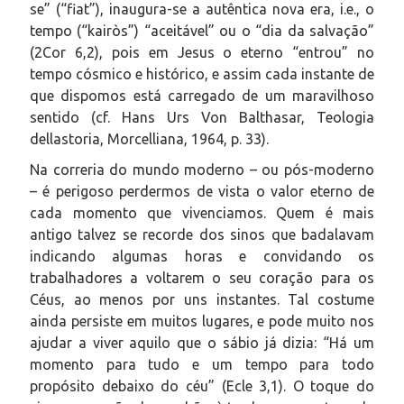
se” (“fiat”), inaugura-se a autêntica nova era, i.e., o
tempo (“kairòs”) “aceitável” ou o “dia da salvação”
(2Cor 6,2), pois em Jesus o eterno “entrou” no
tempo cósmico e histórico, e assim cada instante de
que dispomos está carregado de um maravilhoso
sentido (cf. Hans Urs Von Balthasar, Teologia
dellastoria, Morcelliana, 1964, p. 33).
Na correria do mundo moderno – ou pós-moderno
– é perigoso perdermos de vista o valor eterno de
cada momento que vivenciamos. Quem é mais
antigo talvez se recorde dos sinos que badalavam
indicando algumas horas e convidando os
trabalhadores a voltarem o seu coração para os
Céus, ao menos por uns instantes. Tal costume
ainda persiste em muitos lugares, e pode muito nos
ajudar a viver aquilo que o sábio já dizia: “Há um
momento para tudo e um tempo para todo
propósito debaixo do céu” (Ecle 3,1). O toque do