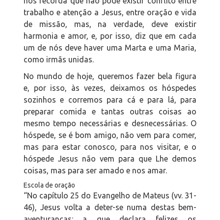
nos recorda que não pode existir conflito entre
trabalho e atenção a Jesus, entre oração e vida
de missão, mas, na verdade, deve existir
harmonia e amor, e, por isso, diz que em cada
um de nós deve haver uma Marta e uma Maria,
como irmãs unidas.
No mundo de hoje, queremos fazer bela figura
e, por isso, às vezes, deixamos os hóspedes
sozinhos e corremos para cá e para lá, para
preparar comida e tantas outras coisas ao
mesmo tempo necessárias e desnecessárias. O
hóspede, se é bom amigo, não vem para comer,
mas para estar conosco, para nos visitar, e o
hóspede Jesus não vem para que Lhe demos
coisas, mas para ser amado e nos amar.
Escola de oração
“No capítulo 25 do Evangelho de Mateus (vv. 31-
46), Jesus volta a deter-se numa destas bem-
aventuranças: a que declara felizes os