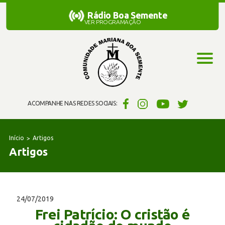
Rádio Boa Semente
Rádio Boa Semente
VER PROGRAMAÇÃO
ACOMPANHE NAS REDES SOCIAIS:
Início
Artigos
Artigos
24/07/2019
Frei Patrício: O cristão é