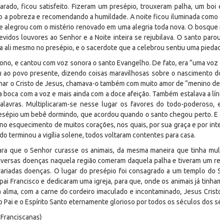
arado, ficou satisfeito. Fizeram um presépio, trouxeram palha, um boi
o a pobreza e recomendando a humildade. A noite ficou iluminada como o
 se alegrou com o mistério renovado em uma alegria toda nova. O bosqu
idos louvores ao Senhor e a Noite inteira se rejubilava. O santo paro
ada ali mesmo no presépio, e o sacerdote que a celebrou sentiu uma pieda
cono, e cantou com voz sonora o santo Evangelho. De fato, era “uma voz f
ou ao povo presente, dizendo coisas maravilhosas sobre o nascimento d
mar o Cristo de Jesus, chamava-o também com muito amor de “menino de 
 boca com a voz e mais ainda com a doce afeição. Também estalava a l
alavras. Multiplicaram-se nesse lugar os favores do todo-poderoso
resépio um bebê dormindo, que acordou quando o santo chegou perto. E e
o esquecimento de muitos corações, nos quais, por sua graça e por int
o terminou a vigília solene, todos voltaram contentes para casa.
ra que o Senhor curasse os animais, da mesma maneira que tinha multip
diversas doenças naquela região comeram daquela palha e tiveram um re
ariadas doenças. O lugar do presépio foi consagrado a um templo do 
pai Francisco e dedicaram uma igreja, para que, onde os animais já tin
da alma, com a carne do cordeiro imaculado e incontaminado, Jesus Cris
 Pai e o Espírito Santo eternamente glorioso por todos os séculos dos sé
 Franciscanas)