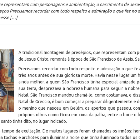
ue representam com personagens e ambientação, o nascimento de Jesus 
eçou Precisamos recordar com todo respeito e admiração o que fez no di
nesse […]
A tradicional montagem de presépios, que representam com 
de Jesus Cristo, remonta à época de São Francisco de Assis. 
Precisamos recordar com todo respeito e admiração o que fez
três anos antes de sua gloriosa morte. Havia nesse lugar um
ainda melhor, a quem São Francisco tinha especial amizade
sua terra, desprezava a nobreza humana para seguir a nobrez
Natal, São Francisco mandou chamá-lo, como costumava, e dis
Natal de Greccio, é bom começar a preparar diligentemente e d
o menino que nasceu em Belém, os apertos que passou, com
próprios olhos como ficou em cima da palha, entre o boi e o 
anto tinha dito, no lugar indicado.
 o tempo da exultação. De muitos lugares foram chamados os irmãos: ho
a tochas e archotes para iluminar a noite que tinha iluminado todos os d