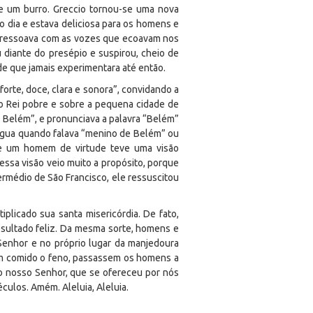
 e um burro. Greccio tornou-se uma nova
 dia e estava deliciosa para os homens e
e ressoava com as vozes que ecoavam nos
u diante do presépio e suspirou, cheio de
de que jamais experimentara até então.
orte, doce, clara e sonora”, convidando a
o Rei pobre e sobre a pequena cidade de
Belém”, e pronunciava a palavra “Belém”
íngua quando falava “menino de Belém” ou
, e um homem de virtude teve uma visão
ssa visão veio muito a propósito, porque
ermédio de São Francisco, ele ressuscitou
licado sua santa misericórdia. De fato,
sultado feliz. Da mesma sorte, homens e
Senhor e no próprio lugar da manjedoura
ham comido o feno, passassem os homens a
to nosso Senhor, que se ofereceu por nós
culos. Amém. Aleluia, Aleluia.