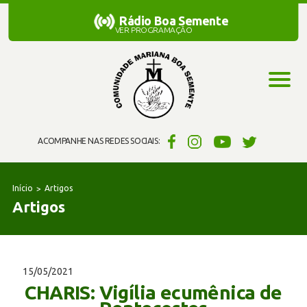
Rádio Boa Semente
Rádio Boa Semente
VER PROGRAMAÇÃO
ACOMPANHE NAS REDES SOCIAIS:
Início
Artigos
Artigos
15/05/2021
CHARIS: Vigília ecumênica de