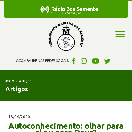
Rádio Boa Semente
Rádio Boa Semente
VER PROGRAMAÇÃO
ACOMPANHE NAS REDES SOCIAIS:
Início
Artigos
Artigos
18/04/2020
Autoconhecimento: olhar para