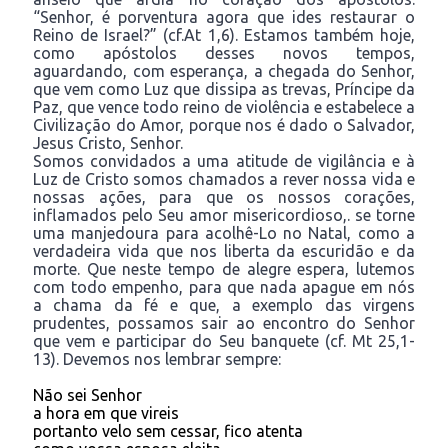
“Senhor, é porventura agora que ides restaurar o
Reino de Israel?” (cf.At 1,6). Estamos também hoje,
como apóstolos desses novos tempos,
aguardando, com esperança, a chegada do Senhor,
que vem como Luz que dissipa as trevas, Príncipe da
Paz, que vence todo reino de violência e estabelece a
Civilização do Amor, porque nos é dado o Salvador,
Jesus Cristo, Senhor.
Somos convidados a uma atitude de vigilância e à
Luz de Cristo somos chamados a rever nossa vida e
nossas ações, para que os nossos corações,
inflamados pelo Seu amor misericordioso,. se torne
uma manjedoura para acolhê-Lo no Natal, como a
verdadeira vida que nos liberta da escuridão e da
morte. Que neste tempo de alegre espera, lutemos
com todo empenho, para que nada apague em nós
a chama da fé e que, a exemplo das virgens
prudentes, possamos sair ao encontro do Senhor
que vem e participar do Seu banquete (cf. Mt 25,1-
13). Devemos nos lembrar sempre:
Não sei Senhor
a hora em que vireis
portanto velo sem cessar, fico atenta