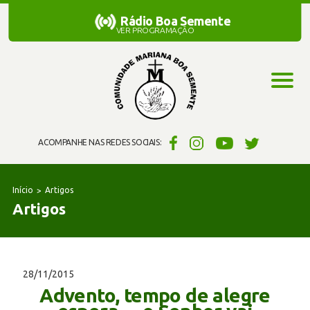
Rádio Boa Semente
Rádio Boa Semente
VER PROGRAMAÇÃO
ACOMPANHE NAS REDES SOCIAIS:
Início
Artigos
Artigos
28/11/2015
Advento, tempo de alegre