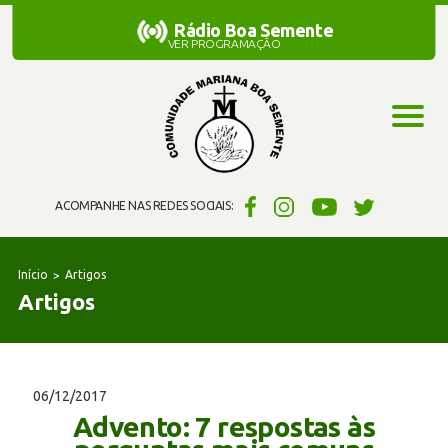
Rádio Boa Semente
Rádio Boa Semente
VER PROGRAMAÇÃO
ACOMPANHE NAS REDES SOCIAIS:
Início
Artigos
Artigos
06/12/2017
Advento: 7 respostas às