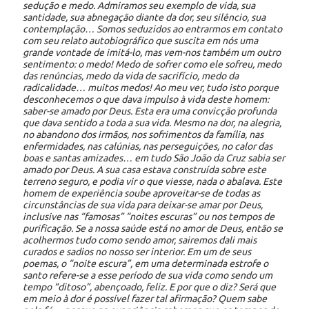
sedução e medo. Admiramos seu exemplo de vida, sua
santidade, sua abnegação diante da dor, seu silêncio, sua
contemplação… Somos seduzidos ao entrarmos em contato
com seu relato autobiográfico que suscita em nós uma
grande vontade de imitá-lo, mas vem-nos também um outro
sentimento: o medo! Medo de sofrer como ele sofreu, medo
das renúncias, medo da vida de sacrifício, medo da
radicalidade… muitos medos! Ao meu ver, tudo isto porque
desconhecemos o que dava impulso à vida deste homem:
saber-se amado por Deus. Esta era uma convicção profunda
que dava sentido a toda a sua vida. Mesmo na dor, na alegria,
no abandono dos irmãos, nos sofrimentos da família, nas
enfermidades, nas calúnias, nas perseguições, no calor das
boas e santas amizades… em tudo São João da Cruz sabia ser
amado por Deus. A sua casa estava construída sobre este
terreno seguro, e podia vir o que viesse, nada o abalava. Este
homem de experiência soube aproveitar-se de todas as
circunstâncias de sua vida para deixar-se amar por Deus,
inclusive nas “famosas” “noites escuras” ou nos tempos de
purificação. Se a nossa saúde está no amor de Deus, então se
acolhermos tudo como sendo amor, sairemos dali mais
curados e sadios no nosso ser interior. Em um de seus
poemas, o “noite escura”, em uma determinada estrofe o
santo refere-se a esse período de sua vida como sendo um
tempo “ditoso”, abençoado, feliz. E por que o diz? Será que
em meio à dor é possível fazer tal afirmação? Quem sabe