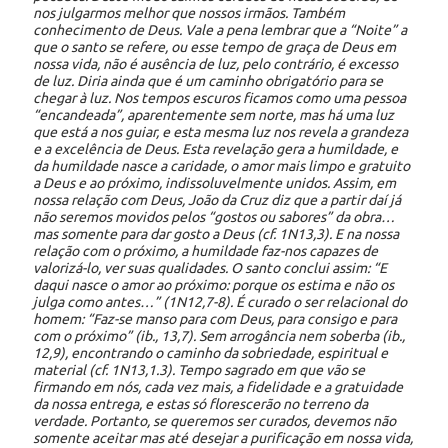
nos julgarmos melhor que nossos irmãos. Também
conhecimento de Deus. Vale a pena lembrar que a “Noite” a
que o santo se refere, ou esse tempo de graça de Deus em
nossa vida, não é ausência de luz, pelo contrário, é excesso
de luz. Diria ainda que é um caminho obrigatório para se
chegar à luz. Nos tempos escuros ficamos como uma pessoa
“encandeada”, aparentemente sem norte, mas há uma luz
que está a nos guiar, e esta mesma luz nos revela a grandeza
e a excelência de Deus. Esta revelação gera a humildade, e
da humildade nasce a caridade, o amor mais limpo e gratuito
a Deus e ao próximo, indissoluvelmente unidos. Assim, em
nossa relação com Deus, João da Cruz diz que a partir daí já
não seremos movidos pelos “gostos ou sabores” da obra…
mas somente para dar gosto a Deus (cf. 1N13,3). E na nossa
relação com o próximo, a humildade faz-nos capazes de
valorizá-lo, ver suas qualidades. O santo conclui assim: “E
daqui nasce o amor ao próximo: porque os estima e não os
julga como antes…” (1N12,7-8). É curado o ser relacional do
homem: “Faz-se manso para com Deus, para consigo e para
com o próximo” (ib., 13,7). Sem arrogância nem soberba (ib.,
12,9), encontrando o caminho da sobriedade, espiritual e
material (cf. 1N13,1.3). Tempo sagrado em que vão se
firmando em nós, cada vez mais, a fidelidade e a gratuidade
da nossa entrega, e estas só florescerão no terreno da
verdade. Portanto, se queremos ser curados, devemos não
somente aceitar mas até desejar a purificação em nossa vida,