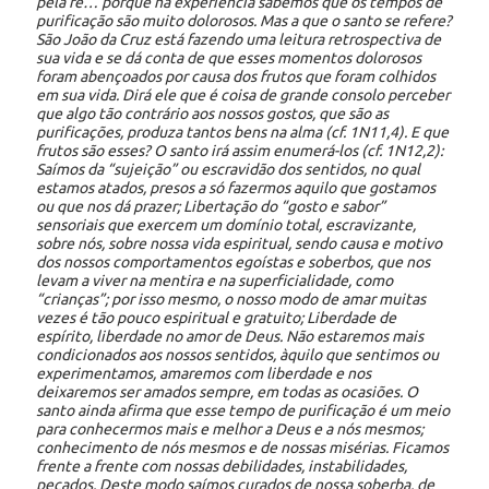
pela fé… porque na experiência sabemos que os tempos de
purificação são muito dolorosos. Mas a que o santo se refere?
São João da Cruz está fazendo uma leitura retrospectiva de
sua vida e se dá conta de que esses momentos dolorosos
foram abençoados por causa dos frutos que foram colhidos
em sua vida. Dirá ele que é coisa de grande consolo perceber
que algo tão contrário aos nossos gostos, que são as
purificações, produza tantos bens na alma (cf. 1N11,4). E que
frutos são esses? O santo irá assim enumerá-los (cf. 1N12,2):
Saímos da “sujeição” ou escravidão dos sentidos, no qual
estamos atados, presos a só fazermos aquilo que gostamos
ou que nos dá prazer; Libertação do “gosto e sabor”
sensoriais que exercem um domínio total, escravizante,
sobre nós, sobre nossa vida espiritual, sendo causa e motivo
dos nossos comportamentos egoístas e soberbos, que nos
levam a viver na mentira e na superficialidade, como
“crianças”; por isso mesmo, o nosso modo de amar muitas
vezes é tão pouco espiritual e gratuito; Liberdade de
espírito, liberdade no amor de Deus. Não estaremos mais
condicionados aos nossos sentidos, àquilo que sentimos ou
experimentamos, amaremos com liberdade e nos
deixaremos ser amados sempre, em todas as ocasiões. O
santo ainda afirma que esse tempo de purificação é um meio
para conhecermos mais e melhor a Deus e a nós mesmos;
conhecimento de nós mesmos e de nossas misérias. Ficamos
frente a frente com nossas debilidades, instabilidades,
pecados. Deste modo saímos curados de nossa soberba, de