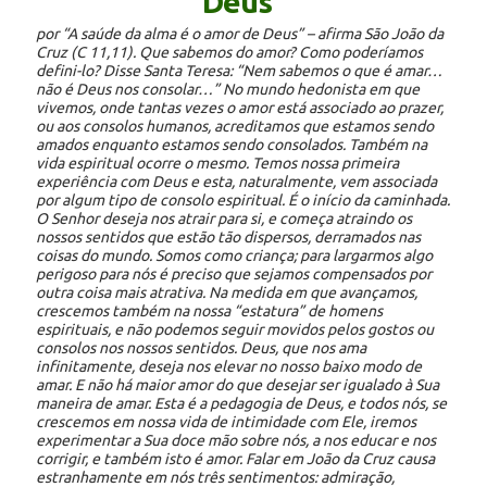
Deus”
por “A saúde da alma é o amor de Deus” – afirma São João da
Cruz (C 11,11). Que sabemos do amor? Como poderíamos
defini-lo? Disse Santa Teresa: “Nem sabemos o que é amar…
não é Deus nos consolar…” No mundo hedonista em que
vivemos, onde tantas vezes o amor está associado ao prazer,
ou aos consolos humanos, acreditamos que estamos sendo
amados enquanto estamos sendo consolados. Também na
vida espiritual ocorre o mesmo. Temos nossa primeira
experiência com Deus e esta, naturalmente, vem associada
por algum tipo de consolo espiritual. É o início da caminhada.
O Senhor deseja nos atrair para si, e começa atraindo os
nossos sentidos que estão tão dispersos, derramados nas
coisas do mundo. Somos como criança; para largarmos algo
perigoso para nós é preciso que sejamos compensados por
outra coisa mais atrativa. Na medida em que avançamos,
crescemos também na nossa “estatura” de homens
espirituais, e não podemos seguir movidos pelos gostos ou
consolos nos nossos sentidos. Deus, que nos ama
infinitamente, deseja nos elevar no nosso baixo modo de
amar. E não há maior amor do que desejar ser igualado à Sua
maneira de amar. Esta é a pedagogia de Deus, e todos nós, se
crescemos em nossa vida de intimidade com Ele, iremos
experimentar a Sua doce mão sobre nós, a nos educar e nos
corrigir, e também isto é amor. Falar em João da Cruz causa
estranhamente em nós três sentimentos: admiração,