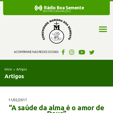
Rádio Boa Semente
Rádio Boa Semente
VER PROGRAMAÇÃO
ACOMPANHE NAS REDES SOCIAIS:
Início
Artigos
Artigos
11/02/2017
“A saúde da alma é o amor de