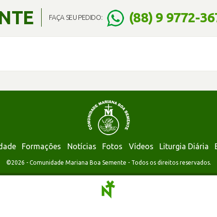
ENTE
(88) 9 9772-36
FAÇA SEU PEDIDO:
dade
Formações
Notícias
Fotos
Vídeos
Liturgia Diária
©2026 - Comunidade Mariana Boa Semente - Todos os direitos reservados.