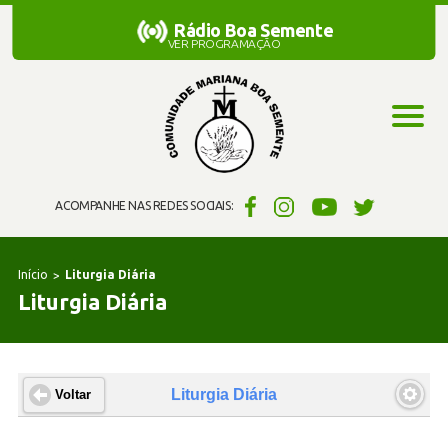
Rádio Boa Semente
Rádio Boa Semente
VER PROGRAMAÇÃO
ACOMPANHE NAS REDES SOCIAIS:
Início
Liturgia Diária
Liturgia Diária